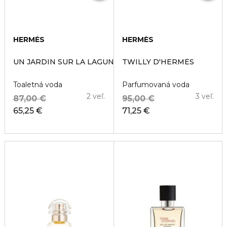
HERMÈS
HERMÈS
UN JARDIN SUR LA LAGUNE
TWILLY D'HERMÈS
Toaletná voda
Parfumovaná voda
2 veľ.
3 veľ.
87,00 €
95,00 €
65,25 €
71,25 €