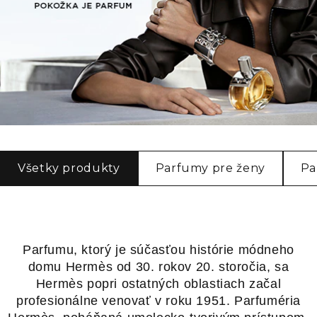
Všetky produkty
Parfumy pre ženy
Pa
Parfumu, ktorý je súčasťou histórie módneho
domu Hermès od 30. rokov 20. storočia, sa
Hermès popri ostatných oblastiach začal
profesionálne venovať v roku 1951. Parfuméria