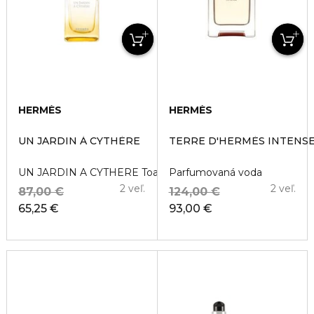
HERMÈS
HERMÈS
UN JARDIN À CYTHÈRE
TERRE D'HERMÈS INTENS
UN JARDIN A CYTHERE Toaletn� voda
Parfumovaná voda
2 veľ.
2 veľ.
87,00 €
124,00 €
65,25 €
93,00 €