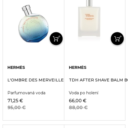
HERMÈS
HERMÈS
L'OMBRE DES MERVEILLES
TDH AFTER SHAVE BALM 
Parfumovaná voda
Voda po holení
71,25 €
66,00 €
95,00 €
88,00 €