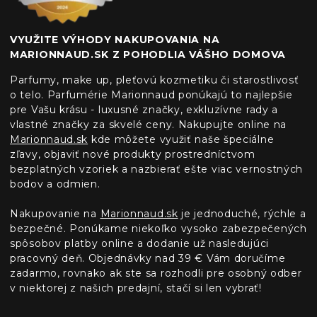
VYUŽITE VÝHODY NAKUPOVANIA NA
MARIONNAUD.SK Z POHODLIA VÁŠHO DOMOVA
Parfumy, make up, pleťovú kozmetiku či starostlivosť
o telo. Parfumérie Marionnaud ponúkajú to najlepšie
pre Vašu krásu - luxusné značky, exkluzívne rady a
vlastné značky za skvelé ceny. Nakupujte online na
Marionnaud.sk
kde môžete využiť naše špeciálne
zľavy, objaviť nové produkty prostredníctvom
bezplatných vzoriek a nazbierať ešte viac vernostných
bodov a odmien.
Nakupovanie na
Marionnaud.sk
je jednoduché, rýchle a
bezpečné. Ponúkame niekoľko vysoko zabezpečených
spôsobov platby online a dodanie už nasledujúci
pracovný deň. Objednávky nad 39 € Vám doručíme
zadarmo, rovnako ak ste sa rozhodli pre osobný odber
v niektorej z našich predajní, stačí si len vybrať!