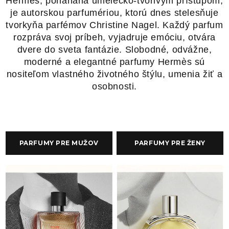
Hermès, poháňaná umelecko-tvorivým prístupom,
je autorskou parfumériou, ktorú dnes stelesňuje
tvorkyňa parfémov Christine Nagel. Každý parfum
rozpráva svoj príbeh, vyjadruje emóciu, otvára
dvere do sveta fantázie. Slobodné, odvážne,
moderné a elegantné parfumy Hermès sú
nositeľom vlastného životného štýlu, umenia žiť a
osobnosti.
PARFUMY PRE MUŽOV
PARFUMY PRE ŽENY