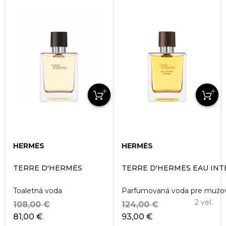
HERMÈS
HERMÈS
TERRE D'HERMÈS
TERRE D'HERMÈS EAU INT
Toaletná voda
Parfumovaná voda pre mužo
2 veľ.
108,00 €
124,00 €
81,00 €
93,00 €