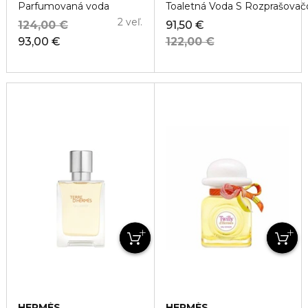
Parfumovaná voda
Toaletná Voda S Rozprašova
2 veľ.
124,00 €
91,50 €
93,00 €
122,00 €
HERMÈS
HERMÈS