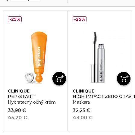
25%
25%
CLINIQUE
CLINIQUE
PEP-START
HIGH IMPACT ZERO GRAVI
Hydratačný očný krém
Maskara
33,90 €
32,25 €
45,20 €
43,00 €