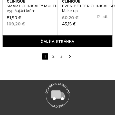
CLINIQUE
CLINIQUE
SMART CLINICAL™ MULTI-DIMENSIONAL AGE TRANSF
EVEN BETTER CLINICAL S
Vyplňujúci krém
Make-up
12 odt.
81,90 €
60,20 €
109,20 €
45,15 €
ĎALŠIA STRÁNKA
1
2
3