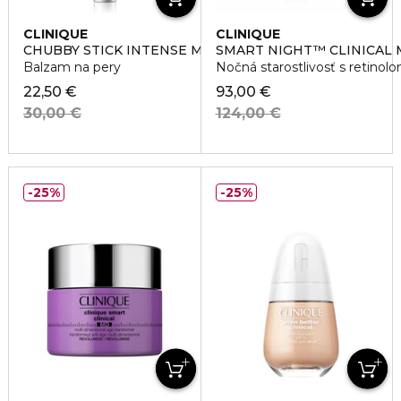
CLINIQUE
CLINIQUE
CHUBBY STICK INTENSE MOISTURIZING LIP BALM
SMART NIGHT™ CLINICAL
Balzam na pery
Nočná starostlivosť s retinol
22,50 €
93,00 €
30,00 €
124,00 €
25%
25%