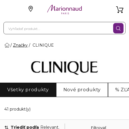
Značky
CLINIQUE
Všetky produkty
Nové produkty
% ZĽ
20 Zobrazené produkty
41 produkt(y)
Triediť podľa
Relevantnosť
Filtrovať