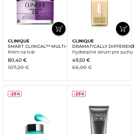
CLINIQUE
CLINIQUE
SMART CLINICAL™ MULTI-DIMENSIONAL AGE TRANSF
DRAMATICALLY DIFFERENT
Krém na tvár
Hydratačné sérum pre suchú 
80,40 €
49,50 €
107,20 €
66,00 €
25%
25%