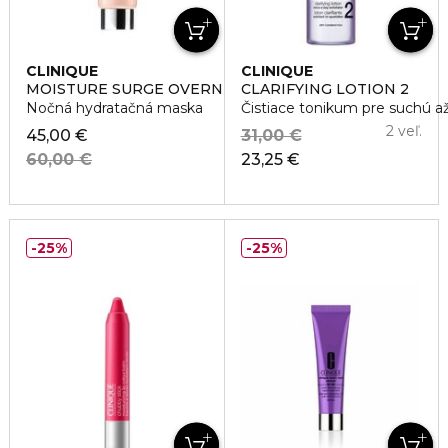
CLINIQUE
CLINIQUE
MOISTURE SURGE OVERNIGHT MASK
CLARIFYING LOTION 2
Nočná hydratačná maska
Čistiace tonikum pre suchú a
2 veľ.
45,00 €
31,00 €
60,00 €
23,25 €
25%
25%