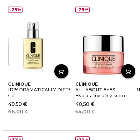
25%
25%
CLINIQUE
CLINIQUE
ID™ DRAMATICALLY DIFFERENT MOISTURING GEL WI
ALL ABOUT EYES
Gél
Hydratačný očný krém
49,50 €
40,50 €
66,00 €
54,00 €
25%
25%