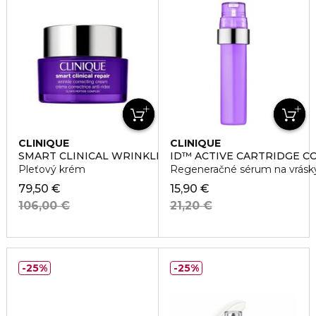
CLINIQUE
CLINIQUE
SMART CLINICAL WRINKLE CORRECTING CREAM
ID™ ACTIVE CARTRIDGE C
Pleťový krém
Regeneračné sérum na vrásk
79,50 €
15,90 €
106,00 €
21,20 €
25%
25%