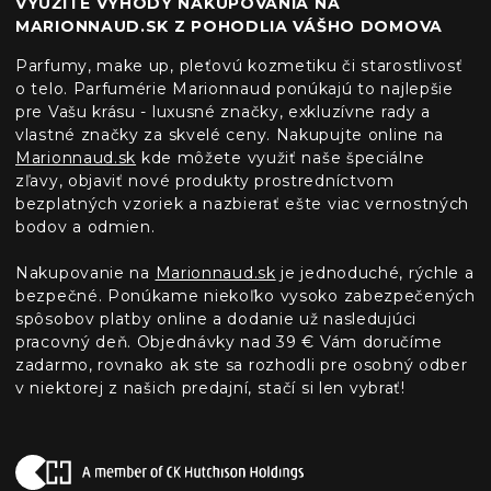
VYUŽITE VÝHODY NAKUPOVANIA NA
MARIONNAUD.SK Z POHODLIA VÁŠHO DOMOVA
Parfumy, make up, pleťovú kozmetiku či starostlivosť
o telo. Parfumérie Marionnaud ponúkajú to najlepšie
pre Vašu krásu - luxusné značky, exkluzívne rady a
vlastné značky za skvelé ceny. Nakupujte online na
Marionnaud.sk
kde môžete využiť naše špeciálne
zľavy, objaviť nové produkty prostredníctvom
bezplatných vzoriek a nazbierať ešte viac vernostných
bodov a odmien.
Nakupovanie na
Marionnaud.sk
je jednoduché, rýchle a
bezpečné. Ponúkame niekoľko vysoko zabezpečených
spôsobov platby online a dodanie už nasledujúci
pracovný deň. Objednávky nad 39 € Vám doručíme
zadarmo, rovnako ak ste sa rozhodli pre osobný odber
v niektorej z našich predajní, stačí si len vybrať!