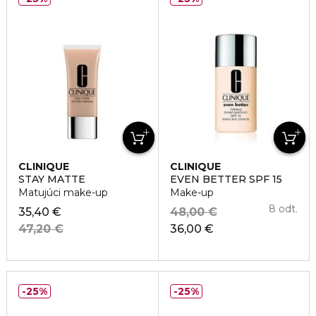
CLINIQUE
CLINIQUE
STAY MATTE
EVEN BETTER SPF 15
Matujúci make-up
Make-up
8 odt.
35,40 €
48,00 €
47,20 €
36,00 €
25%
25%