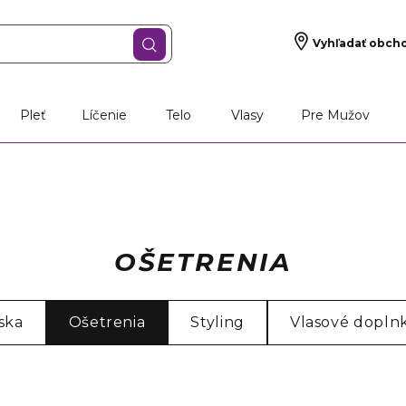
Vyhľadať obch
Pleť
Líčenie
Telo
Vlasy
Pre Mužov
OŠETRENIA
ska
Ošetrenia
Styling
Vlasové dopln