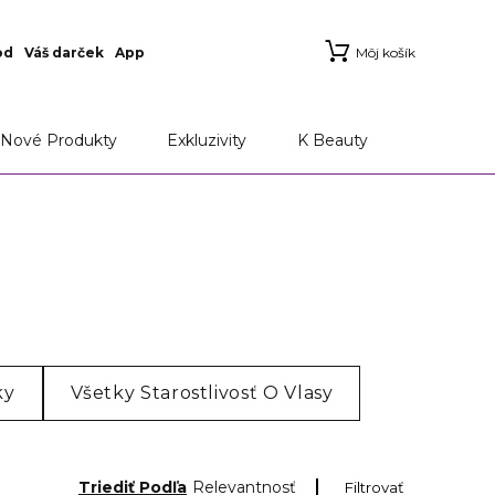
od
Váš darček
App
Môj košík
Nové Produkty
Exkluzivity
K Beauty
ky
Všetky Starostlivosť O Vlasy
Triediť Podľa
Relevantnosť
Filtrovať