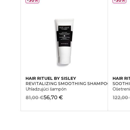
30%
30%
HAIR RITUEL BY SISLEY
HAIR RI
REVITALIZING SMOOTHING SHAMPOO WITH M
SOOTHI
Uhladzujúci šampón
Ošetreni
56,70 €
81,00 €
122,00