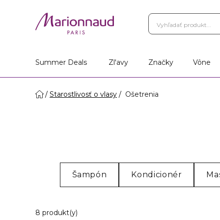
Summer Deals
Zl'avy
Značky
Vône
Starostlivosť o vlasy
Ošetrenia
Šampón
Kondicionér
Ma
8 Zobrazené produkty
8 produkt(y)