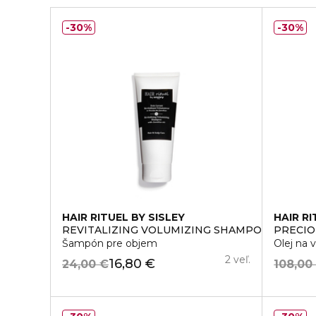
30%
30%
HAIR RITUEL BY SISLEY
HAIR RI
REVITALIZING VOLUMIZING SHAMPOO WITH C
PRECIO
Šampón pre objem
Olej na v
2 veľ.
16,80 €
24,00 €
108,00