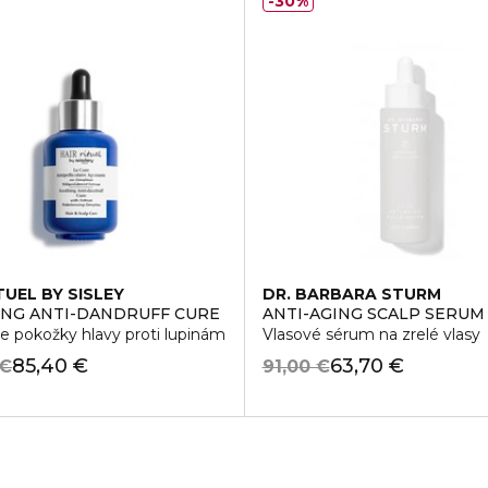
30%
TUEL BY SISLEY
DR. BARBARA STURM
ACADAMIA OIL
NG ANTI-DANDRUFF CURE
ANTI-AGING SCALP SERUM
e pokožky hlavy proti lupinám
Vlasové sérum na zrelé vlasy
85,40 €
63,70 €
 €
91,00 €