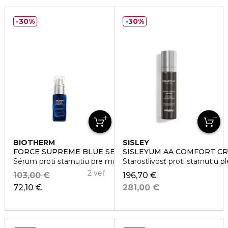
30%
30%
BIOTHERM
SISLEY
FORCE SUPREME BLUE SERUM
SISLEYUM AA COMFORT C
Sérum proti starnutiu pre mužov
Starostlivosť proti starnutiu 
2 veľ.
103,00 €
196,70 €
72,10 €
281,00 €