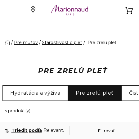
Pre mužov
Starostlivosť o pleť
Pre zrelú pleť
PRE ZRELÚ PLEŤ
Hydratácia a výživa
Pre zrelú pleť
Čist
5 Zobrazené produkty
5 produkt(y)
Triediť podľa
Relevantnosť
Filtrovať