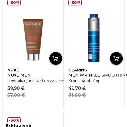
30%
30%
NUXE
CLARINS
NUXE MEN
MEN WRINKLE SMOOTHIN
Revitalizujúci fluid na zachovanie mladistvej pleti
Krém na obličej
39,90 €
49,70 €
57,00 €
71,00 €
30%
Exkluzivně