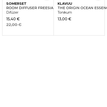
SOMERSET
KLAVUU
ROOM DIFFUSER FREESIA & PEAR
THE ORIGIN OCEAN ESSE
Difúzer
Tonikum
15,40 €
13,00 €
22,00 €