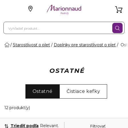
Starostlivosť o pleť
Doplnky pre starostlivosť o pleť
Ost
OSTATNÉ
Ostatné
Čistiace kefky
12 Zobrazené produkty
12 produkt(y)
Triediť podľa
Relevantnosť
Filtrovať