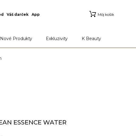
od
Váš darček
App
Môj košík
Nové Produkty
Exkluzivity
K Beauty
m
CEAN ESSENCE WATER