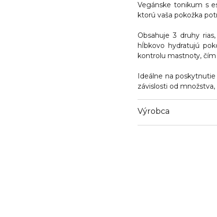
Vegánske tonikum s e
ktorú vaša pokožka pot
Obsahuje 3 druhy rias,
hĺbkovo hydratujú po
kontrolu mastnoty, čím
Ideálne na poskytnutie 
závislosti od množstva,
Výrobca
Email
yjneurope@gmail.com