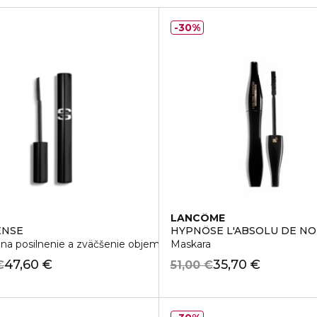
30%
LANCÔME
ENSE
HYPNÔSE L'ABSOLU DE NO
na posilnenie a zväčšenie objemu rias
Maskara
47,60 €
35,70 €
€
51,00 €