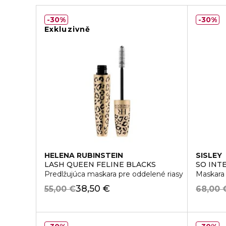
30%
30%
Exkluzivně
HELENA RUBINSTEIN
SISLEY
LASH QUEEN FELINE BLACKS
SO INT
Predlžujúca maskara pre oddelené riasy
Maskara 
38,50 €
55,00 €
68,00 