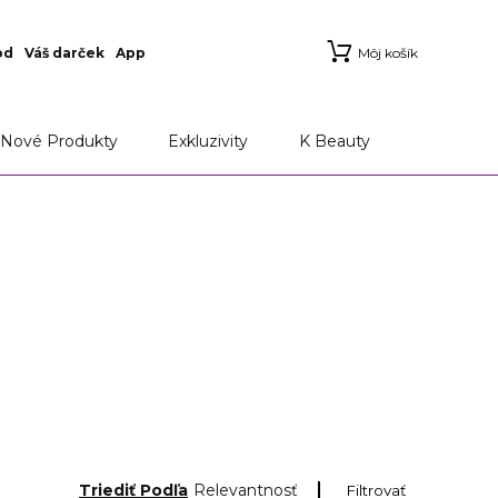
od
Váš darček
App
Môj košík
Nové Produkty
Exkluzivity
K Beauty
Triediť Podľa
Relevantnosť
Filtrovať