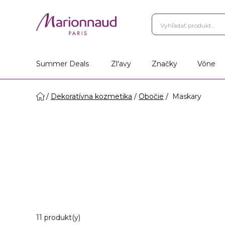
Summer Deals
Zl'avy
Značky
Vône
Dekoratívna kozmetika
Obočie
Maskary
11 Zobrazené produkty
11 produkt(y)