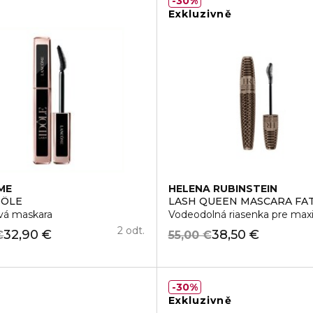
30%
Exkluzivně
ME
HELENA RUBINSTEIN
DÔLE
LASH QUEEN MASCARA FA
á maskara
Vodeodolná riasenka pre ma
2 odt.
32,90 €
38,50 €
€
55,00 €
30%
Exkluzivně