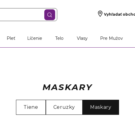
Vyhľadať obch
Pleť
Líčenie
Telo
Vlasy
Pre Mužov
MASKARY
Tiene
Ceruzky
Maskary