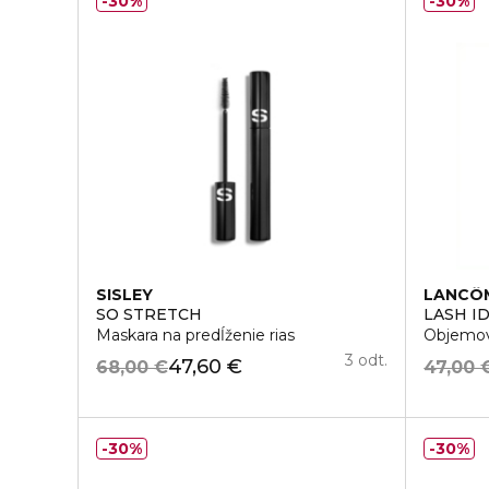
30%
30%
SISLEY
LANCÔ
SO STRETCH
LASH I
Maskara na predĺženie rias
Objemov
3 odt.
47,60 €
68,00 €
47,00 
30%
30%