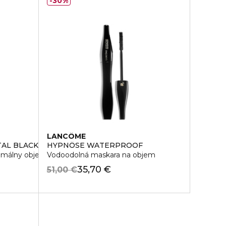
30%
LANCÔME
TAL BLACKS WATERPROOF
HYPNÔSE WATERPROOF
ximálny objem
Vodoodolná maskara na objem
35,70 €
51,00 €