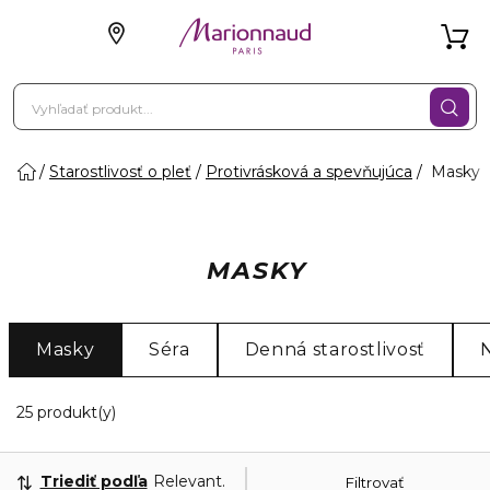
Starostlivosť o pleť
Protivrásková a spevňujúca
Masky
MASKY
Masky
Séra
Denná starostlivosť
N
20 Zobrazené produkty
25 produkt(y)
Triediť podľa
Relevantnosť
Filtrovať