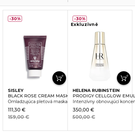
30%
30%
Exkluzivně
SISLEY
HELENA RUBINSTEIN
BLACK ROSE CREAM MASK
PRODIGY CELLGLOW EMUL
Omladzujúca pleťová maska
Intenzívny obnovujúcí koncen
111,30 €
350,00 €
159,00 €
500,00 €