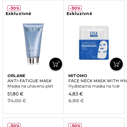
30%
30%
Exkluzivně
Exkluzivně
ORLANE
MITOMO
ANTI-FATIGUE MASK
FACE NECK MASK WITH HY
Maska na unavenú pleť
Hydratačná maska na tvár
51,80 €
4,83 €
74,00 €
6,90 €
30%
30%