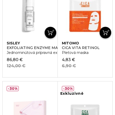
SISLEY
MITOMO
EXFOLIATING ENZYME MASK
CICA VITA RETINOL
Jednominútová prípravná exfoliačná enzymatická maska
Pleťová maska
86,80 €
4,83 €
124,00 €
6,90 €
30%
30%
Exkluzivně