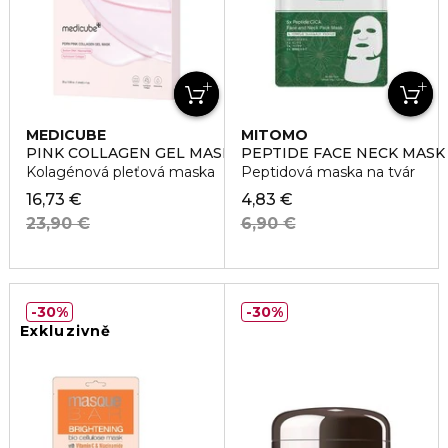
MEDICUBE
MITOMO
PINK COLLAGEN GEL MASK
PEPTIDE FACE NECK MASK
Kolagénová pleťová maska
Peptidová maska na tvár
16,73 €
4,83 €
23,90 €
6,90 €
30%
30%
Exkluzivně