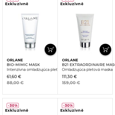
Exkluzivně
Exkluzivně
ORLANE
ORLANE
BIO-MIMIC MASK
B21 EXTRAORDINAIRE MAS
Intenzívna omladzujúca pleťová maska
Omladzujúca pleťová maska
61,60 €
111,30 €
88,00 €
159,00 €
30%
30%
Exkluzivně
Exkluzivně