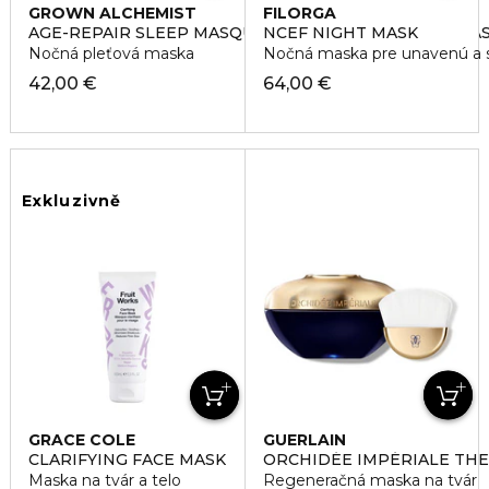
GROWN ALCHEMIST
FILORGA
AGE-REPAIR SLEEP MASQUE, OLIGO-PEPTIDE, HELIX-
NCEF NIGHT MASK
Nočná pleťová maska
Nočná maska pre unavenú a s
42,00 €
64,00 €
Exkluzivně
GRACE COLE
GUERLAIN
CLARIFYING FACE MASK
ORCHIDÉE IMPÉRIALE THE
Maska na tvár a telo
Regeneračná maska na tvár