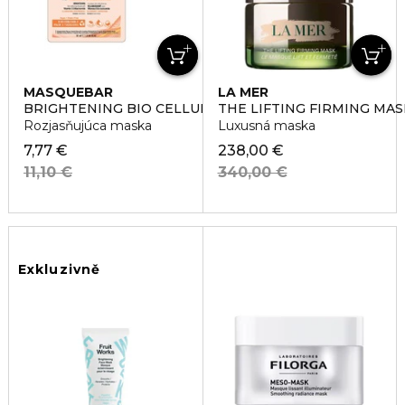
MASQUEBAR
LA MER
BRIGHTENING BIO CELLULOSE SHEET MASK
THE LIFTING FIRMING MAS
Rozjasňujúca maska
Luxusná maska
7,77 €
238,00 €
11,10 €
340,00 €
Exkluzivně