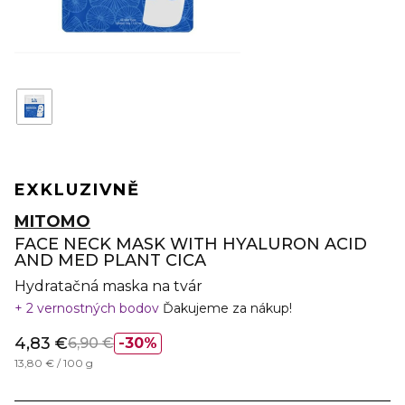
EXKLUZIVNĚ
MITOMO
FACE NECK MASK WITH HYALURON ACID
AND MED PLANT CICA
Hydratačná maska na tvár
2 vernostných bodov
Ďakujeme za nákup!
4,83 €
6,90 €
30%
13,80 € / 100 g