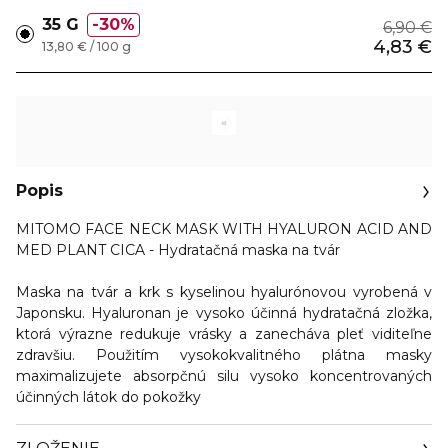
35 G
30%
6,90 €
4,83 €
13,80 € / 100 g
Popis
MITOMO FACE NECK MASK WITH HYALURON ACID AND
MED PLANT CICA - Hydratačná maska na tvár
Maska na tvár a krk s kyselinou hyalurónovou vyrobená v
Japonsku. Hyaluronan je vysoko účinná hydratačná zložka,
ktorá výrazne redukuje vrásky a zanecháva pleť viditeľne
zdravšiu. Použitím vysokokvalitného plátna masky
maximalizujete absorpčnú silu vysoko koncentrovaných
účinných látok do pokožky