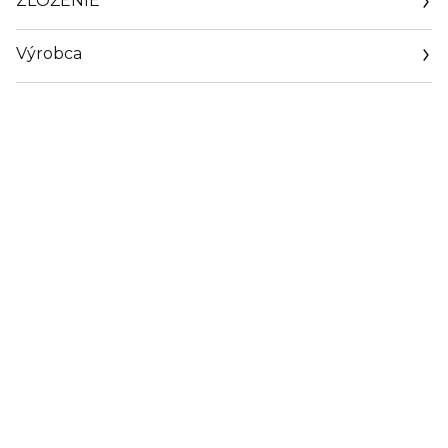
ZLOŽENIE
Výrobca
Email
info@mitomo.eu