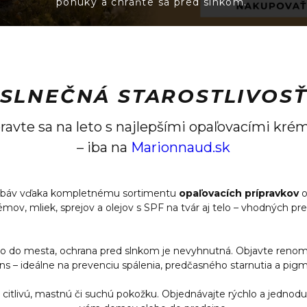
ponuky a chráňte sa pred slnkom.
SLNEČNÁ STAROSTLIVOS
ravte sa na leto s najlepšími opaľovacími kr
– iba na
Marionnaud.sk
ez obáv vďaka kompletnému sortimentu
opaľovacích prípravkov
ov, mliek, sprejov a olejov s SPF na tvár aj telo – vhodných pr
lebo do mesta, ochrana pred slnkom je nevyhnutná. Objavte reno
ins – ideálne na prevenciu spálenia, predčasného starnutia a pig
, citlivú, mastnú či suchú pokožku. Objednávajte rýchlo a jedno