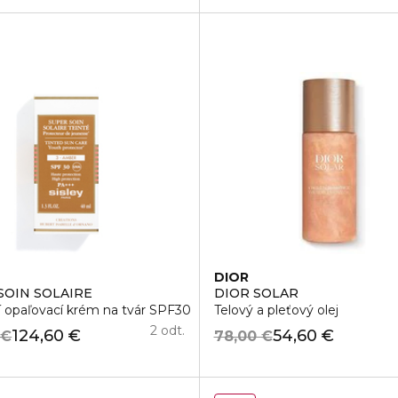
DIOR
SOIN SOLAIRE
DIOR SOLAR
m
 opaľovací krém na tvár SPF30
Telový a pleťový olej
2 odt.
124,60 €
54,60 €
 €
78,00 €