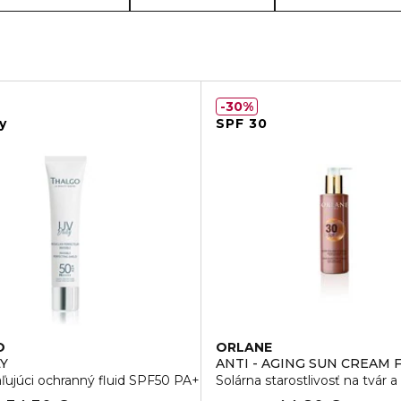
30%
y
SPF 30
O
ORLANE
LY
ANTI - AGING SUN CREAM 
m
ľujúci ochranný fluid SPF50 PA++++
Solárna starostlivosť na tvár 