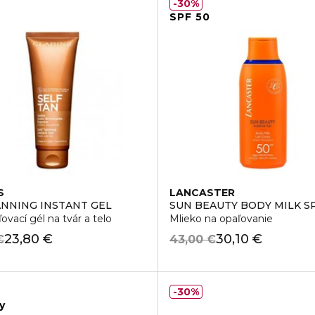
30%
SPF 50
S
LANCASTER
ANNING INSTANT GEL
SUN BEAUTY BODY MILK S
vací gél na tvár a telo
Mlieko na opaľovanie
23,80 €
30,10 €
€
43,00 €
30%
y