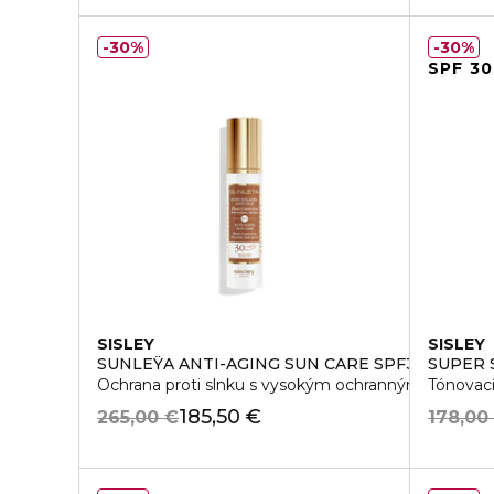
30%
30%
SPF 30
SISLEY
SISLEY
SUNLEŸA ANTI-AGING SUN CARE SPF30
SUPER 
Ochrana proti slnku s vysokým ochranným faktoro
Tónovací
185,50 €
265,00 €
178,00