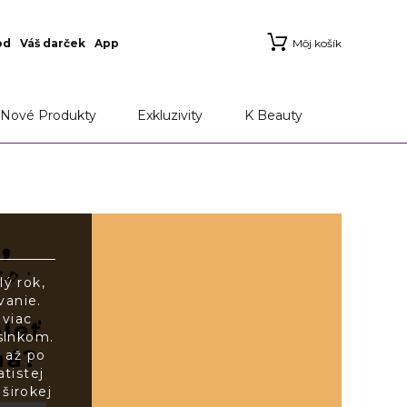
od
Váš darček
App
Môj košík
Nové Produkty
Exkluzivity
K Beauty
ý rok,
vanie.
jviac
 slnkom.
 až po
tistej
širokej