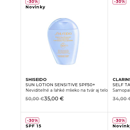
30%
30%
Novinky
SHISEIDO
CLARIN
SUN LOTION SENSITIVE SPF50+
SELF T
Neviditeľné a ľahké mlieko na tvár aj telo
Samopaľo
35,00 €
50,00 €
34,00 
30%
30%
SPF 15
Novink