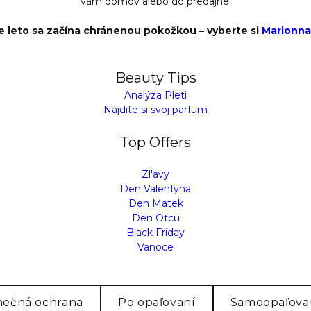
vám domov alebo do predajne.
e leto sa začína chránenou pokožkou – vyberte si
Marionna
Beauty Tips
Analýza Pleti
Nájdite si svoj parfum
Top Offers
Zl'avy
Den Valentyna
Den Matek
Den Otcu
Black Friday
Vanoce
nečná ochrana
Po opaľovaní
Samoopaľova