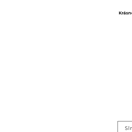
Krásn
Sl