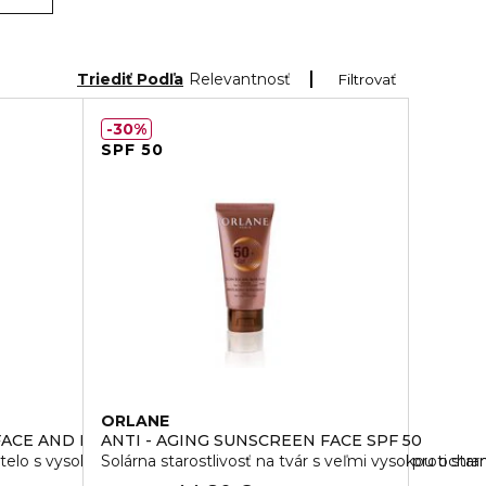
Triediť Podľa
Relevantnosť
Filtrovať
30%
SPF 50
ORLANE
FACE AND BODY SPF 30
ANTI - AGING SUNSCREEN FACE SPF 50
a telo s vysokou ochranou SPF 30 as účinnými zložkami proti starn
Solárna starostlivosť na tvár s veľmi vysokou ochra