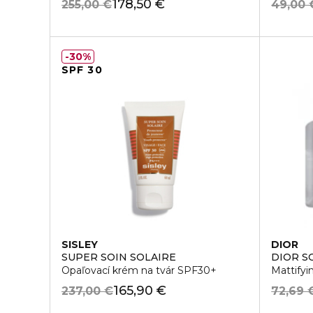
178,50 €
255,00 €
49,00 
30%
SPF 30
SISLEY
DIOR
SUPER SOIN SOLAIRE
DIOR S
Opaľovací krém na tvár SPF30+
Mattifyi
165,90 €
237,00 €
72,69 