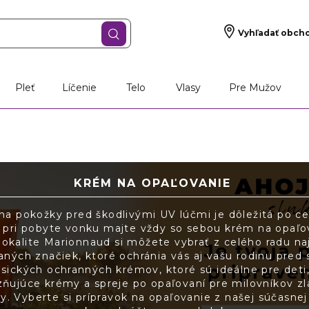
Vyhľadať obch
Pleť
Líčenie
Telo
Vlasy
Pre Mužov
KRÉM NA OPAĽOVANIE
na pokožky pred škodlivými UV lúčmi je dôležitá po cel
 pri pobyte vonku majte vždy so sebou krém na opaľo
okalite Marionnaud si môžete vybrať z celého radu na
ných značiek, ktoré ochránia vás aj vašu rodinu pred
asických ochranných krémov, ktoré sú ideálne pre deti,
zňujúce krémy a spreje po opaľovaní pre milovníkov zla
y. Vyberte si prípravok na opaľovanie z našej súčasnej 