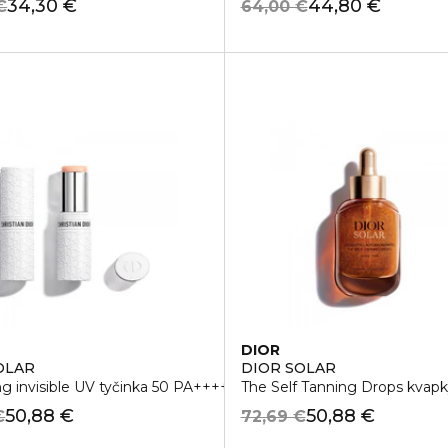
34,30 €
44,80 €
€
64,00 €
DIOR
OLAR
DIOR SOLAR
ng invisible UV tyčinka 50 PA++++
The Self Tanning Drops kvap
50,88 €
50,88 €
€
72,69 €