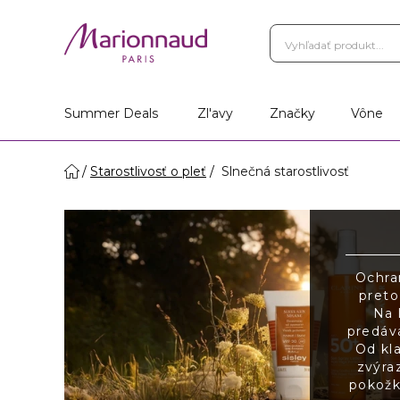
Summer Deals
Zl'avy
Značky
Vône
Starostlivosť o pleť
Slnečná starostlivosť
Ochra
preto
Na l
predáva
Od kl
zvýra
pokožk