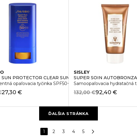
DO
SISLEY
SPF 15
 SUN PROTECTOR CLEAR SUN STICK SPF50+
SUPER SOIN AUTOBRONZ
entná opaľovacia tyčinka SPF50+
Samoopaľovacia hydratačná te
27,30 €
92,40 €
€
132,00 €
ĎALŠIA STRÁNKA
1
2
3
4
5