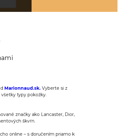
Ť
émami
od
Marionnaud.sk.
Vyberte si z
e všetky typy pokožky.
mované značky ako Lancaster, Dior,
mentových škvŕn.
ducho online – s doručením priamo k