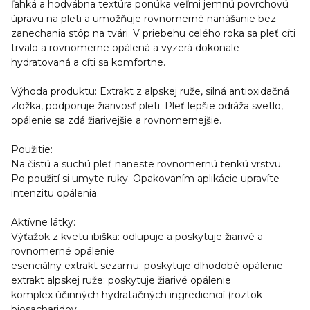
ľahká a hodvábna textúra ponúka veľmi jemnú povrchovú
úpravu na pleti a umožňuje rovnomerné nanášanie bez
zanechania stôp na tvári. V priebehu celého roka sa pleť cíti
trvalo a rovnomerne opálená a vyzerá dokonale
hydratovaná a cíti sa komfortne.
Výhoda produktu:
Extrakt z alpskej ruže, silná antioxidačná
zložka, podporuje žiarivosť pleti. Pleť lepšie odráža svetlo,
opálenie sa zdá žiarivejšie a rovnomernejšie.
Použitie:
Na čistú a suchú pleť naneste rovnomernú tenkú vrstvu.
Po použití si umyte ruky. Opakovaním aplikácie upravíte
intenzitu opálenia.
Aktívne látky:
Výťažok z kvetu ibiška: odlupuje a poskytuje žiarivé a
rovnomerné opálenie
esenciálny extrakt sezamu: poskytuje dlhodobé opálenie
extrakt alpskej ruže: poskytuje žiarivé opálenie
komplex účinných hydratačných ingrediencií (roztok
biosacharidov,