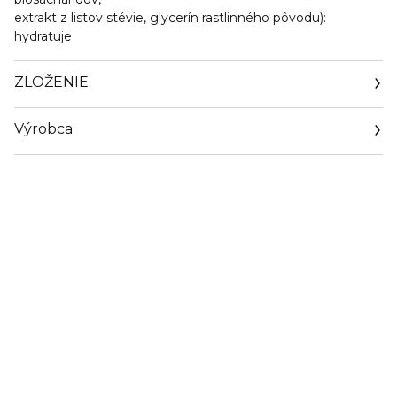
extrakt z listov stévie, glycerín rastlinného pôvodu):
hydratuje
ZLOŽENIE
Výrobca
Email
sisley.czechrep@sisley.fr