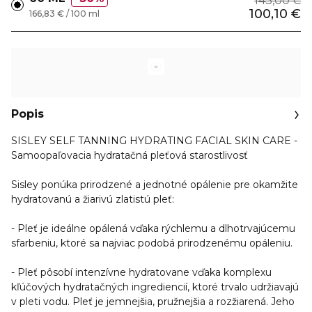
143,00 €
100,10 €
166,83 € / 100 ml
Popis
SISLEY SELF TANNING HYDRATING FACIAL SKIN CARE -
Samoopaľovacia hydratačná pleťová starostlivosť
Sisley ponúka
prirodzené a jednotné opálenie
pre okamžite
hydratovanú a žiarivú zlatistú pleť:
- Pleť je
ideálne opálená vďaka rýchlemu a dlhotrvajúcemu
sfarbeniu
, ktoré sa najviac podobá prirodzenému opáleniu.
- Pleť pôsobí
intenzívne hydratovane vďaka komplexu
kľúčových hydratačných ingrediencií
, ktoré trvalo udržiavajú
v pleti vodu. Pleť je jemnejšia, pružnejšia a rozžiarená. Jeho