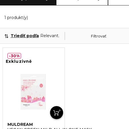
1 Zobrazené produkty
1 produkt(y)
Triediť podľa
Relevantnosť
Filtrovať
30%
Exkluzivně
MULDREAM