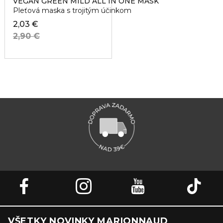
VEGAN GREEN MILD ALL IN ONE MASK
Pleťová maska s trojitým účinkom
2,03 €
2,90 €
VŠETKY NOVINKY MARIONNAUD