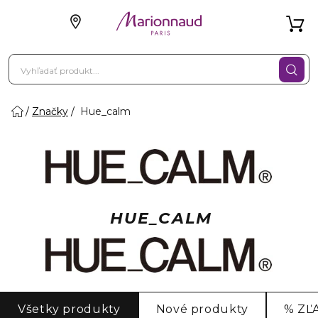
Značky
Hue_calm
HUE_CALM
Všetky produkty
Nové produkty
% ZĽ