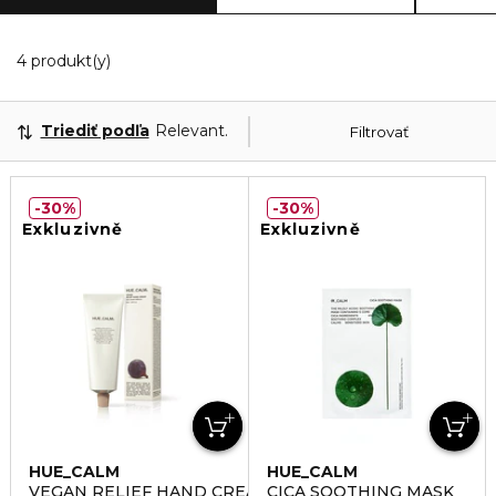
4 Zobrazené produkty
4 produkt(y)
Triediť podľa
Relevantnosť
Filtrovať
30%
30%
Exkluzivně
Exkluzivně
HUE_CALM
HUE_CALM
VEGAN RELIEF HAND CREAM
CICA SOOTHING MASK