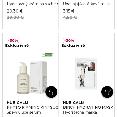
Hydratačný krém na suché ruky
Upokojujúca látková maska
20,30 €
3,15 €
29,00 €
4,50 €
30%
30%
Exkluzivně
Exkluzivně
HUE_CALM
HUE_CALM
PHYTO FIRMING KINTSUGI SERUM
BIRCH HYDRATING MASK
Spevňujúce serum
Hydratačná maska