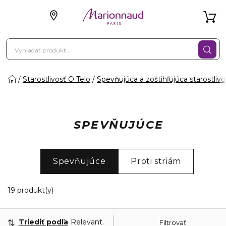
Starostlivosť O Telo
Spevňujúca a zoštihľujúca starostlivo
SPEVŇUJÚCE
Spevňujúce
Proti striám
19 Zobrazené produkty
19 produkt(y)
Triediť podľa
Relevantnosť
Filtrovať