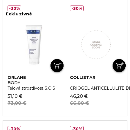
30%
30%
Exkluzivně
ORLANE
COLLISTAR
BODY
Telová strostlivosť S.O.S
CRIOGEL ANTICELLULITE B
51,10 €
46,20 €
73,00 €
66,00 €
30%
30%