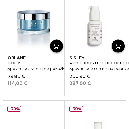
ORLANE
SISLEY
BODY
PHYTOBUSTE + DÉCOLLET
Spevňujúci krém pre pokožku paží
Spevňujúce sérum na poprsie
79,80 €
200,90 €
114,00 €
287,00 €
30%
30%