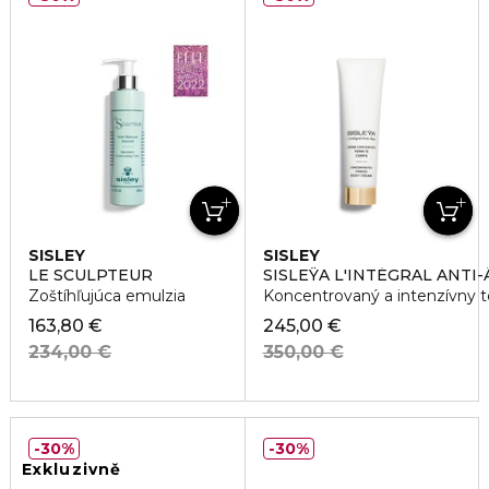
SISLEY
SISLEY
LE SCULPTEUR
SISLEŸA L'INTÉGRAL ANTI-
Zoštíhľujúca emulzia
Koncentrovaný a intenzívny 
163,80 €
245,00 €
234,00 €
350,00 €
30%
30%
Exkluzivně