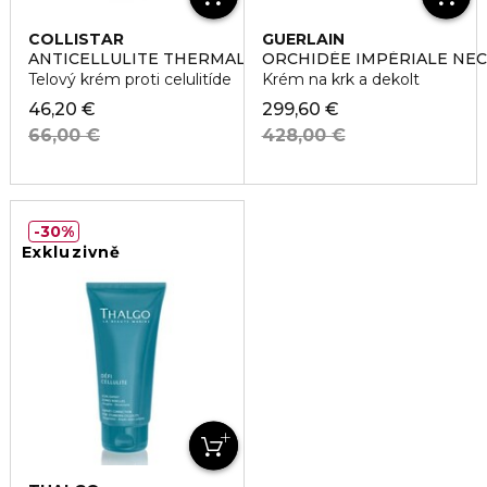
COLLISTAR
GUERLAIN
ANTICELLULITE THERMAL CREAM
ORCHIDÉE IMPÉRIALE NE
Telový krém proti celulitíde
Krém na krk a dekolt
46,20 €
299,60 €
66,00 €
428,00 €
30%
Exkluzivně