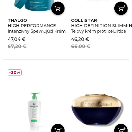
THALGO
COLLISTAR
HIGH PERFORMANCE
HIGH DEFINITION SLIMMI
Intenzívny Spevňujúci Krém
Telový krém proti celulitíde
47,04 €
46,20 €
67,20 €
66,00 €
30%