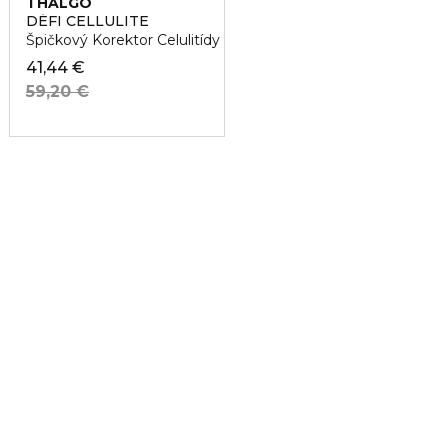
THALGO
DÉFI CELLULITE
Špičkový Korektor Celulitídy
41,44 €
59,20 €