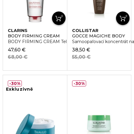
CLARINS
COLLISTAR
BODY FIRMING CREAM
GOCCE MAGICHE BODY
BODY FIRMING CREAM Telový spevňujúci krém
Samoopaľovací koncentrát na
47,60 €
38,50 €
68,00 €
55,00 €
30%
30%
Exkluzivně