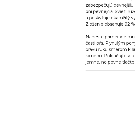
zabezpečujú pevnejšiu 
dni pevnejšia. Svieži r
a poskytuje okamžitý vy
Zloženie obsahuje 92 %
Naneste primerané množ
časti pŕs. Plynulým p
pravú ruku smerom k 
ramenu. Pokračujte v to
jemne, no pevne tlačte