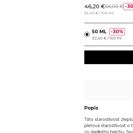
46,20 €
66,00 €
3
92,40 € / 100 ml
50 ML
30%
92,40 € / 100 ml
Popis
Táto starostlivosť zlep
pleťová starostlivosť o 
zo sladkého hrachu. Spo