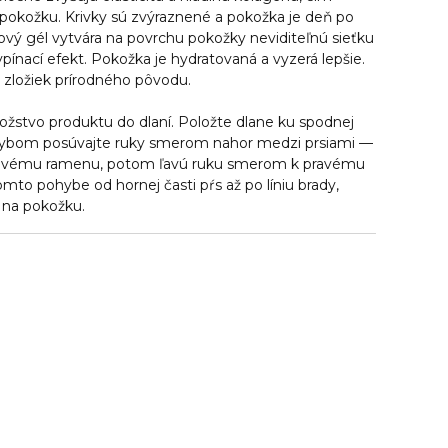
pokožku. Krivky sú zvýraznené a pokožka je deň po
užový gél vytvára na povrchu pokožky neviditeľnú sieťku
pínací efekt. Pokožka je hydratovaná a vyzerá lepšie.
 zložiek prírodného pôvodu.
stvo produktu do dlaní. Položte dlane ku spodnej
ohybom posúvajte ruky smerom nahor medzi prsiami —
ľavému ramenu, potom ľavú ruku smerom k pravému
mto pohybe od hornej časti pŕs až po líniu brady,
 na pokožku.