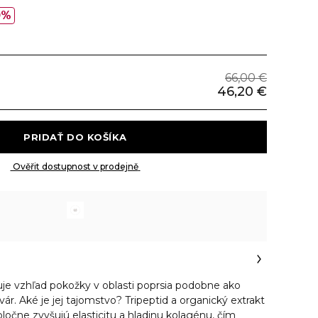
0%
66,00 €
46,20 €
 PRIDAŤ DO KOŠÍKA 
 Ověřit dostupnost v prodejně 
šuje vzhľad pokožky v oblasti poprsia podobne ako
tvár. Aké je jej tajomstvo? Tripeptid a organický extrakt
ločne zvyšujú elasticitu a hladinu kolagénu, čím