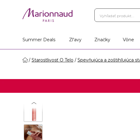
Summer Deals
Zl'avy
Značky
Vône
Starostlivosť O Telo
Spevňujúca a zoštihľujúca sta