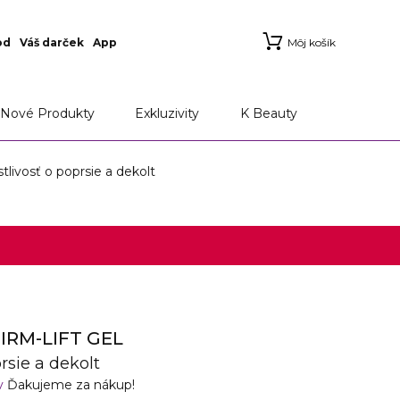
od
Váš darček
App
Môj košík
Nové Produkty
Exkluzivity
K Beauty
ivosť o poprsie a dekolt
IRM-LIFT GEL
rsie a dekolt
v
Ďakujeme za nákup!