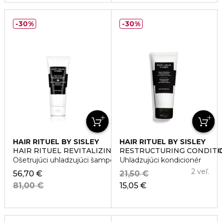
30%
30%
HAIR RITUEL BY SISLEY
HAIR RITUEL BY SISLEY
HAIR RITUEL REVITALIZING STRAIGHTENING SHAMPO
RESTRUCTURING CONDITI
Ošetrujúci uhladzujúci šampón
Uhladzujúci kondicionér
2 veľ.
56,70 €
21,50 €
81,00 €
15,05 €