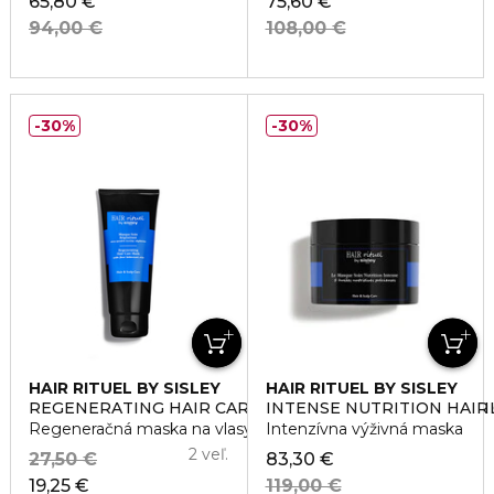
65,80 €
75,60 €
94,00 €
108,00 €
30%
30%
HAIR RITUEL BY SISLEY
HAIR RITUEL BY SISLEY
REGENERATING HAIR CARE MASK WITH BOTANICAL OI
INTENSE NUTRITION HAIR
Regeneračná maska na vlasy
Intenzívna výživná maska
2 veľ.
27,50 €
83,30 €
19,25 €
119,00 €