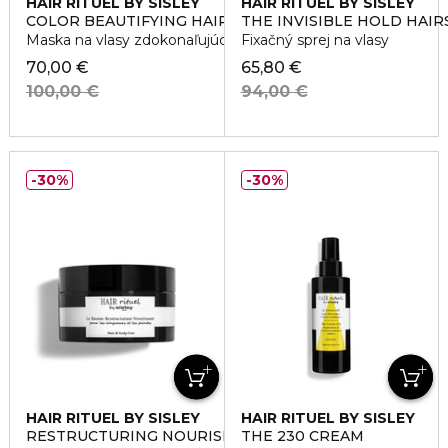
HAIR RITUEL BY SISLEY
HAIR RITUEL BY SISLEY
COLOR BEAUTIFYING HAIR CARE MASK
THE INVISIBLE HOLD HAIR
Maska na vlasy zdokonaľujúca farbu
Fixačný sprej na vlasy
70,00 €
65,80 €
100,00 €
94,00 €
30%
30%
HAIR RITUEL BY SISLEY
HAIR RITUEL BY SISLEY
RESTRUCTURING NOURISHING BALM
THE 230 CREAM