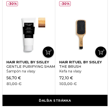
30%
30%
HAIR RITUEL BY SISLEY
HAIR RITUEL BY SISLEY
GENTLE PURIFYING SHAMPOO
THE BRUSH
Šampón na vlasy
Kefa na vlasy
56,70 €
72,10 €
81,00 €
103,00 €
ĎALŠIA STRÁNKA