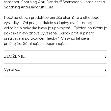
šampónu Soothing Anti-Dandruff Shampoo v kombinácii s
Soothing Anti-Dandruff Cure.
Použitie oboch produktov prináša okamžité a dlhodobé
výsledky: - Od prvej aplikácie sú lupiny oveľa menej
viditeľné a pokožka hlavy je upokojená. - Týždeň po týždni je
pokožka hlavy znova vyvážená. Účinok proti lupinám
pretrváva aj po ukončení liečby *. Vlasy sú ľahšie a
pružnejšie. Sú silnejšie a objemnejšie.
ZLOŽENIE
Výrobca
Email
sisley.czechrep@sisley.fr