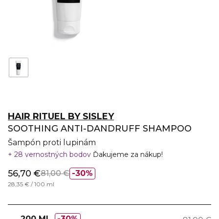
HAIR RITUEL BY SISLEY
SOOTHING ANTI-DANDRUFF SHAMPOO
Šampón proti lupinám
28 vernostných bodov
Ďakujeme za nákup!
56,70 €
81,00 €
30%
28,35 € / 100 ml
200 ML
30%