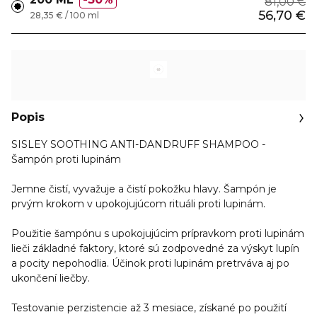
81,00 €
56,70 €
28,35 € / 100 ml
Popis
SISLEY SOOTHING ANTI-DANDRUFF SHAMPOO -
Šampón proti lupinám
Jemne čistí, vyvažuje a čistí pokožku hlavy
. Šampón je
prvým krokom v upokojujúcom rituáli proti lupinám.
Použitie šampónu s upokojujúcim prípravkom proti lupinám
lieči základné faktory, ktoré sú zodpovedné za výskyt lupín
a pocity nepohodlia. Účinok proti lupinám pretrváva aj po
ukončení liečby.
Testovanie perzistencie až 3 mesiace, získané po použití