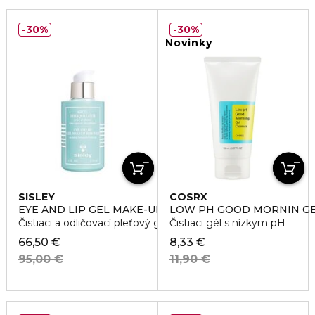
30%
30%
Novinky
SISLEY
COSRX
EYE AND LIP GEL MAKE-UP REMOVER
LOW PH GOOD MORNIN GE
Čistiaci a odličovací pleťový gél
Čistiaci gél s nízkym pH
66,50 €
8,33 €
95,00 €
11,90 €