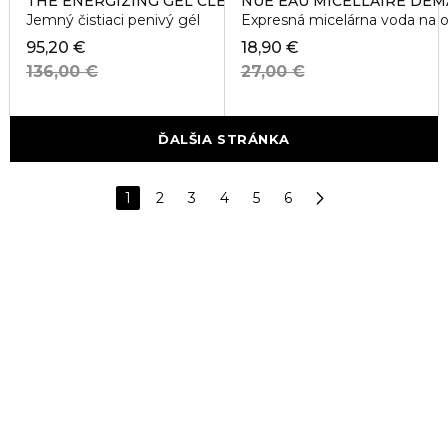
THE ENERGIZING GEL CLEANSER
NUE EAU MICELLAIRE DÉ
Jemný čistiaci penivý gél
Expresná micelárna voda na od
95,20 €
18,90 €
136,00 €
27,00 €
ĎALŠIA STRÁNKA
1
2
3
4
5
6