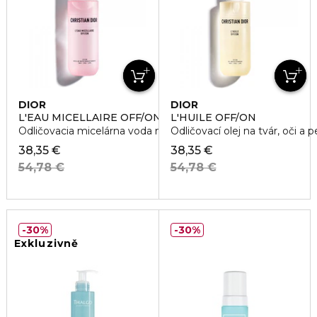
DIOR
DIOR
L'EAU MICELLAIRE OFF/ON
L'HUILE OFF/ON
Odličovacia micelárna voda na tvár, oči a pery
Odličovací olej na tvár, oči a
38,35 €
38,35 €
54,78 €
54,78 €
30%
30%
Exkluzivně