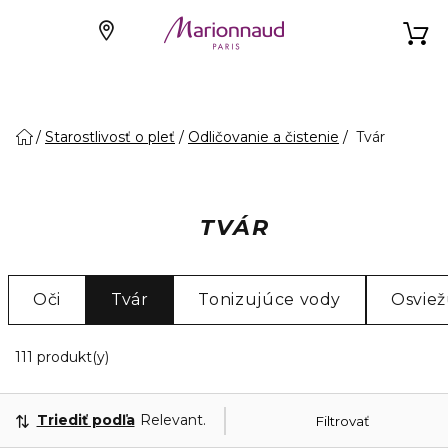
Starostlivosť o pleť
Odličovanie a čistenie
Tvár
TVÁR
Oči
Tvár
Tonizujúce vody
Osviež
20 Zobrazené produkty
111 produkt(y)
Triediť podľa
Relevantnosť
Filtrovať