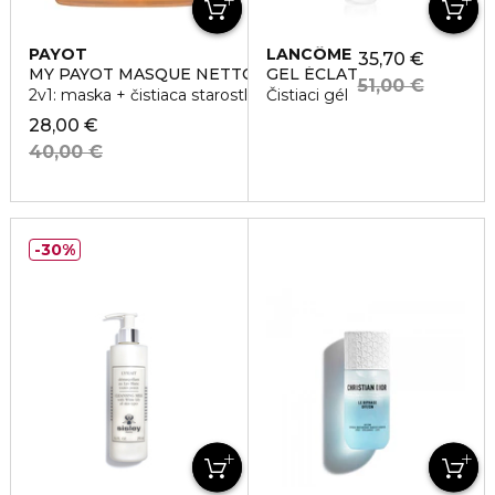
PAYOT
LANCÔME
35,70 €
MY PAYOT MASQUE NETTOYANT ÉCLAT
GEL ÉCLAT
51,00 €
2v1: maska + čistiaca starostlivosť pre rozjasnenie pleti
Čistiaci gél
28,00 €
40,00 €
30%