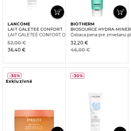
LANCÔME
BIOTHERM
LAIT GALETEÉ CONFORT
BIOSOURCE HYDRA-MINER
LAIT GALETEÉ CONFORT Odličovacie mlieko
Čistiaca pena pre zmiešanú p
52,00 €
32,20 €
36,40 €
46,00 €
30%
30%
Exkluzivně