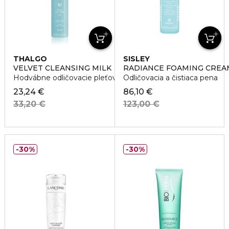
THALGO
SISLEY
VELVET CLEANSING MILK
RADIANCE FOAMING CREA
Hodvábne odličovacie pleťové mlieko Eveil a la Mer
Odličovacia a čistiaca pena
23,24 €
86,10 €
33,20 €
123,00 €
30%
30%