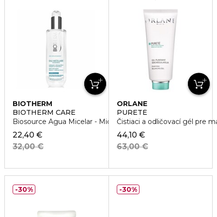
BIOTHERM
ORLANE
BIOTHERM CARE
PURETÉ
Biosource Agua Micelar - Micelárna Voda
Čistiaci a odličovací gél pre m
22,40 €
44,10 €
32,00 €
63,00 €
30%
30%