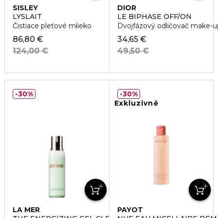
SISLEY
DIOR
LYSLAIT
LE BIPHASE OFF/ON
Čistiace pleťové mlieko
Dvojfázový odličovač make-upu
86,80 €
34,65 €
124,00 €
49,50 €
30%
30%
Exkluzivně
LA MER
PAYOT