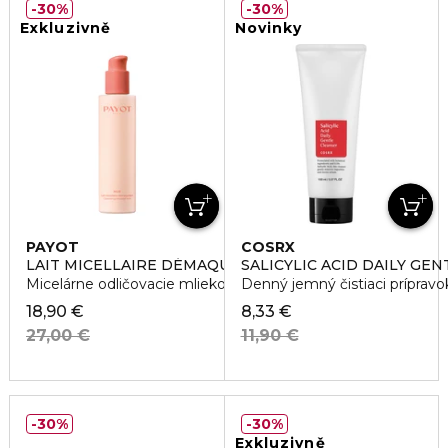
30%
30%
Exkluzivně
Novinky
PAYOT
COSRX
LAIT MICELLAIRE DÉMAQUILLANT
SALICYLIC ACID DAILY GE
Micelárne odličovacie mlieko
Denný jemný čistiaci prípravo
18,90 €
8,33 €
27,00 €
11,90 €
30%
30%
Exkluzivně