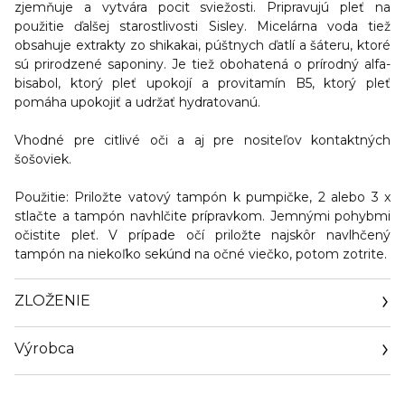
zjemňuje
a vytvára pocit sviežosti. Pripravujú pleť na
použitie ďalšej starostlivosti Sisley. Micelárna voda tiež
obsahuje
extrakty zo shikakai
,
púštnych ďatlí
a
šáteru
, ktoré
sú prirodzené saponiny. Je tiež obohatená o
prírodný alfa-
bisabol
, ktorý pleť upokojí a
provitamín B5
, ktorý pleť
pomáha upokojiť a udržať hydratovanú.
Vhodné pre citlivé oči a aj pre nositeľov kontaktných
šošoviek.
Použitie:
Priložte vatový tampón k pumpičke, 2 alebo 3 x
stlačte a tampón navhlčite prípravkom. Jemnými pohybmi
očistite pleť. V prípade očí priložte najskôr navlhčený
tampón na niekoľko sekúnd na očné viečko, potom zotrite.
ZLOŽENIE
Výrobca
Email
sisley.czechrep@sisley.fr