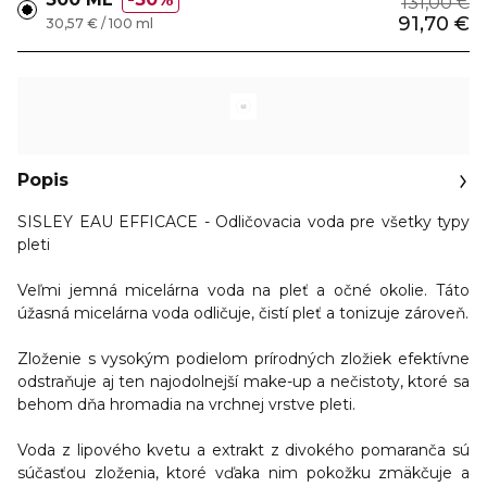
131,00 €
91,70 €
30,57 € / 100 ml
Popis
SISLEY EAU EFFICACE - Odličovacia voda pre všetky typy
pleti
Veľmi
jemná micelárna voda
na pleť a očné okolie. Táto
úžasná micelárna voda odličuje, čistí pleť a tonizuje zároveň
.
Zloženie
s vysokým podielom prírodných zložiek
efektívne
odstraňuje aj ten najodolnejší make-up
a nečistoty, ktoré sa
behom dňa hromadia na vrchnej vrstve pleti.
Voda z
lipového kvetu
a extrakt z
divokého pomaranča
sú
súčasťou zloženia, ktoré vďaka nim pokožku
zmäkčuje a