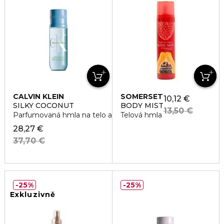
CALVIN KLEIN
SOMERSET
10,12 €
SILKY COCONUT
BODY MIST
13,50 €
Parfumovaná hmla na telo a vlasy
Telová hmla
28,27 €
37,70 €
25%
25%
Exkluzivně