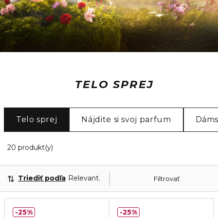
TELO SPREJ
Telo sprej
Nájdite si svoj parfum
Dáms
20 Zobrazené produkty
20 produkt(y)
Triediť podľa
Relevantnosť
Filtrovať
25%
25%