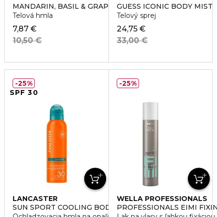
MANDARIN, BASIL & GRAPEFRUIT HAIR & BODY MIST
GUESS ICONIC BODY MIST
Telová hmla
Telový sprej
7,87 €
24,75 €
10,50 €
33,00 €
25%
25%
SPF 30
LANCASTER
WELLA PROFESSIONALS
SUN SPORT COOLING BODY MIST SPF50
PROFESSIONALS EIMI FIXI
Ochladzovacia hmla na opaľovanie
Lak na vlasy s ľahkou fixáciou