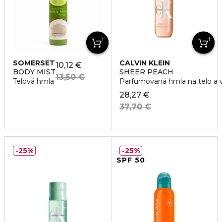
SOMERSET
CALVIN KLEIN
10,12 €
BODY MIST
SHEER PEACH
13,50 €
Telová hmla
Parfumovaná hmla na telo a v
28,27 €
37,70 €
25%
25%
SPF 50