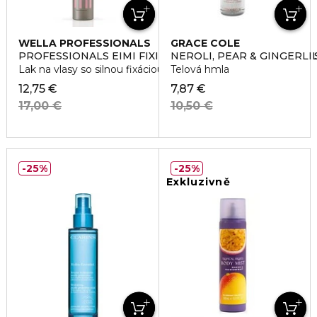
WELLA PROFESSIONALS
GRACE COLE
PROFESSIONALS EIMI FIXING HAIRSPRAYS MISTIFY ME
NEROLI, PEAR & GINGERLI
Lak na vlasy so silnou fixáciou
Telová hmla
12,75 €
7,87 €
17,00 €
10,50 €
25%
25%
Exkluzivně