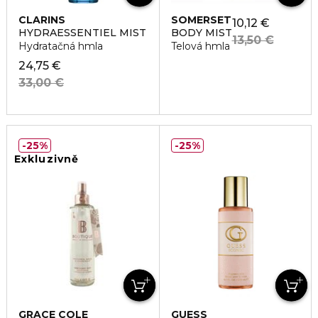
CLARINS
SOMERSET
10,12 €
HYDRAESSENTIEL MIST
BODY MIST
13,50 €
Hydratačná hmla
Telová hmla
24,75 €
33,00 €
25%
25%
Exkluzivně
GRACE COLE
GUESS