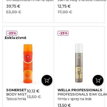
39,75 €
12,75 €
53,00 €
17,00 €
25%
25%
Exkluzivně
SOMERSET
WELLA PROFESSIONALS
10,12 €
BODY MIST
PROFESSIONALS EIMI GLA
13,50 €
Telová hmla
Hmla v spreji na lesk
13,50 €