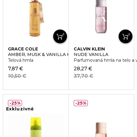
GRACE COLE
CALVIN KLEIN
AMBER, MUSK & VANILLA HAIR & BODY MIST
NUDE VANILLA
Telová hmla
Parfumovaná hmla na telo a v
7,87 €
28,27 €
10,50 €
37,70 €
25%
25%
Exkluzivně