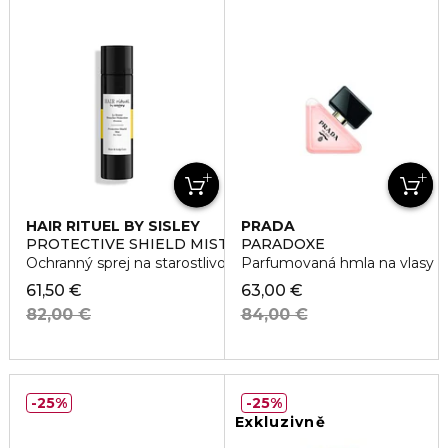
HAIR RITUEL BY SISLEY
PRADA
PROTECTIVE SHIELD MIST
PARADOXE
Ochranný sprej na starostlivosť o vlasy
Parfumovaná hmla na vlasy
61,50 €
63,00 €
82,00 €
84,00 €
25%
25%
Exkluzivně