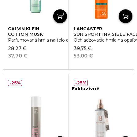
CALVIN KLEIN
LANCASTER
COTTON MUSK
SUN SPORT INVISIBLE FAC
Parfumovaná hmla na telo a vlasy
Ochladzovacia hmla na opaľo
28,27 €
39,75 €
37,70 €
53,00 €
25%
25%
Exkluzivně