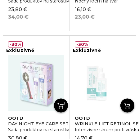
Sada produktov na starostlivosť o oči
Nočný krém na tvár
23,80 €
16,10 €
34,00 €
23,00 €
30%
30%
Exkluzivně
Exkluzivně
OOTD
OOTD
DAY NIGHT EYE CARE SET
WRINKLE LIFT RETINOL S
Sada produktov na starostlivosť o oči
Intenzívne sérum proti vrásk
30,80 €
14,70 €