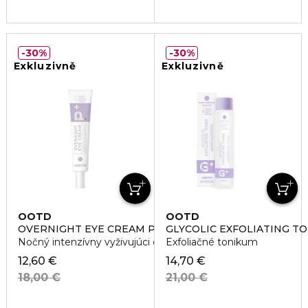
30%
30%
Exkluzivně
Exkluzivně
OOTD
OOTD
OVERNIGHT EYE CREAM PM
GLYCOLIC EXFOLIATING T
Nočný intenzívny vyživujúci očný krém
Exfoliačné tonikum
12,60 €
14,70 €
18,00 €
21,00 €