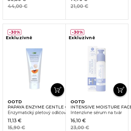
44,00 €
21,00 €
30%
30%
Exkluzivně
Exkluzivně
OOTD
OOTD
PAPAYA ENZYME GENTLE CLEASNER
INTENSIVE MOISTURE FAC
Enzymatický pleťový odličovač
Intenzívne sérum na tvár
11,13 €
16,10 €
15,90 €
23,00 €