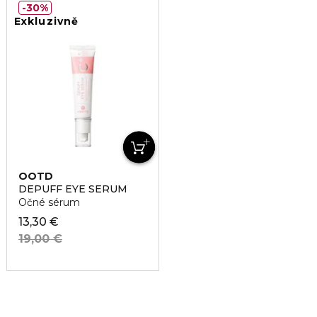
30%
Exkluzivně
OOTD
DEPUFF EYE SERUM
Očné sérum
13,30 €
19,00 €