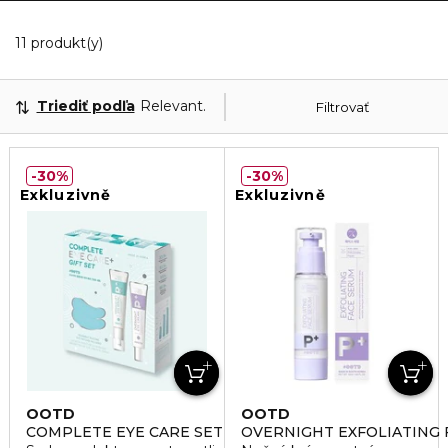
11 Zobrazené produkty
11 produkt(y)
Triediť podľa
Relevantnosť
Filtrovať
30%
30%
Exkluzivně
Exkluzivně
OOTD
OOTD
COMPLETE EYE CARE SET
OVERNIGHT EXFOLIATING 