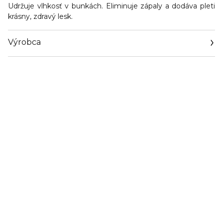
Udržuje vlhkosť v bunkách. Eliminuje zápaly a dodáva pleti
krásny, zdravý lesk.
Výrobca
Email
https://www.luamed.eu/contact-us/