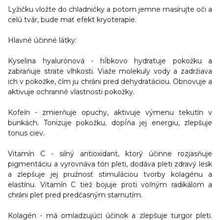
Lyžičku vložte do chladničky a potom jemne masírujte oči a
celú tvár, bude mať efekt kryoterapie.
Hlavné účinné látky:
Kyselina hyalurónová
- hĺbkovo hydratuje pokožku a
zabraňuje strate vlhkosti. Viaže molekuly vody a zadržiava
ich v pokožke, čím ju chráni pred dehydratáciou. Obnovuje a
aktivuje ochranné vlastnosti pokožky.
Kofeín
- zmierňuje opuchy, aktivuje výmenu tekutín v
bunkách. Tonizuje pokožku, dopĺňa jej energiu, zlepšuje
tonus ciev.
Vitamín C
- silný antioxidant, ktorý účinne rozjasňuje
pigmentáciu a vyrovnáva tón pleti, dodáva pleti zdravý lesk
a zlepšuje jej pružnosť stimuláciou tvorby kolagénu a
elastínu. Vitamín C tiež bojuje proti voľným radikálom a
chráni pleť pred predčasným starnutím.
Kolagén
- má omladzujúci účinok a zlepšuje turgor pleti.