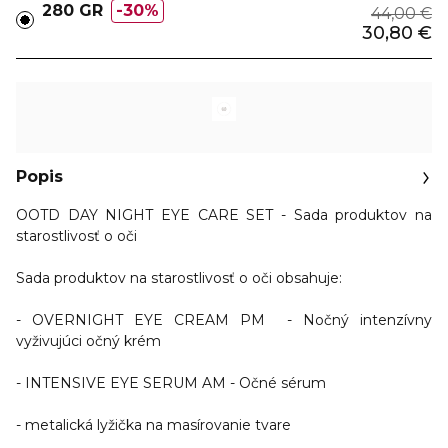
280 GR
30%
44,00 €
30,80 €
Popis
OOTD DAY NIGHT EYE CARE SET - Sada produktov na
starostlivosť o oči
Sada produktov na starostlivosť o oči obsahuje:
-
OVERNIGHT EYE CREAM PM
- Nočný intenzívny
vyživujúci očný krém
-
INTENSIVE EYE SERUM AM
- Očné sérum
-
metalická lyžička na masírovanie tvare