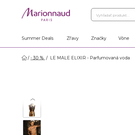
Vernostný Program
Vá
Vyhľadať obchod
Summer Deals
Zl'avy
Značky
Vône
- 30 %
LE MALE ELIXIR - Parfumovaná voda