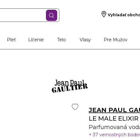
Vyhľadať obch
š darček
Vône
Starostlivosť o pleť
Líčen
Pleť
Líčenie
Telo
Vlasy
Pre Mužov
JEAN PAUL GA
LE MALE ELIXIR
Parfumovaná vod
37 vernostných bod