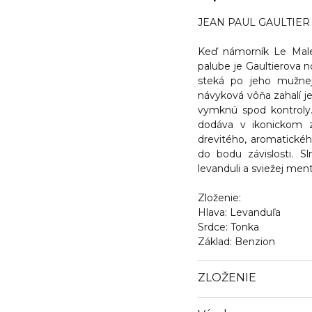
JEAN PAUL GAULTIER 
Keď námorník Le Male 
palube je Gaultierova n
steká po jeho mužnej 
návyková vôňa zahalí je
vymknú spod kontroly.
dodáva v ikonickom z
drevitého, aromatického
do bodu závislosti. S
levanduli a sviežej men
Zloženie:
Hlava
: Levanduľa
Srdce:
Tonka
Základ
: Benzion
ZLOŽENIE