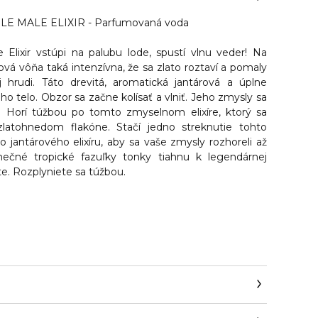
LE MALE ELIXIR - Parfumovaná voda
Elixir vstúpi na palubu lode, spustí vlnu veder! Na
ová vôňa taká intenzívna, že sa zlato roztaví a pomaly
hrudi. Táto drevitá, aromatická jantárová a úplne
ho telo. Obzor sa začne kolísať a vlniť. Jeho zmysly sa
 Horí túžbou po tomto zmyselnom elixíre, ktorý sa
latohnedom flakóne. Stačí jedno streknutie tohto
 jantárového elixíru, aby sa vaše zmysly rozhoreli až
lnečné tropické fazuľky tonky tiahnu k legendárnej
te. Rozplyniete sa túžbou.