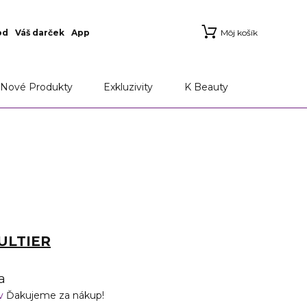
od
Váš darček
App
Môj košík
ie
Aplikácia Marionnaud
Možnosti doručenia a
Nové Produkty
Exkluzivity
K Beauty
ULTIER
a
ov
Ďakujeme za nákup!