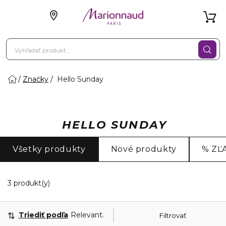
Značky
Hello Sunday
HELLO SUNDAY
Všetky produkty
Nové produkty
% ZĽ
3 Zobrazené produkty
3 produkt(y)
Triediť podľa
Relevantnosť
Filtrovať