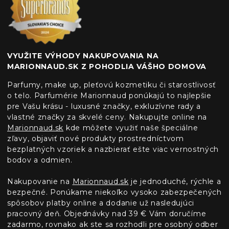
VYUŽITE VÝHODY NAKUPOVANIA NA
MARIONNAUD.SK Z POHODLIA VÁŠHO DOMOVA
Parfumy, make up, pleťovú kozmetiku či starostlivosť
o telo. Parfumérie Marionnaud ponúkajú to najlepšie
pre Vašu krásu - luxusné značky, exkluzívne rady a
vlastné značky za skvelé ceny. Nakupujte online na
Marionnaud.sk
kde môžete využiť naše špeciálne
zľavy, objaviť nové produkty prostredníctvom
bezplatných vzoriek a nazbierať ešte viac vernostných
bodov a odmien.
Nakupovanie na
Marionnaud.sk
je jednoduché, rýchle a
bezpečné. Ponúkame niekoľko vysoko zabezpečených
spôsobov platby online a dodanie už nasledujúci
pracovný deň. Objednávky nad 39 € Vám doručíme
zadarmo, rovnako ak ste sa rozhodli pre osobný odber