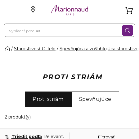
Starostlivosť O Telo
Spevňujúca a zoštihľujúca starostlivo
PROTI STRIÁM
Proti striám
Spevňujúce
2 Zobrazené produkty
2 produkt(y)
Triediť podľa
Relevantnosť
Filtrovať