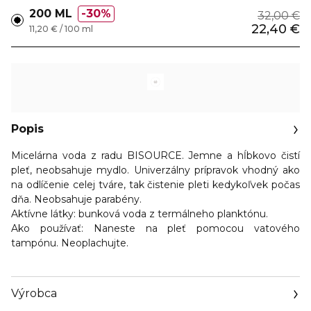
200 ML
30%
32,00 €
22,40 €
11,20 € / 100 ml
Popis
Micelárna voda z radu
BISOURCE
. Jemne a hĺbkovo čistí
pleť, neobsahuje mydlo. Univerzálny prípravok vhodný ako
na odlíčenie celej tváre, tak čistenie pleti kedykoľvek počas
dňa. Neobsahuje parabény.
Aktívne látky:
bunková voda z termálneho planktónu.
Ako používať:
Naneste na pleť pomocou vatového
tampónu. Neoplachujte.
Výrobca