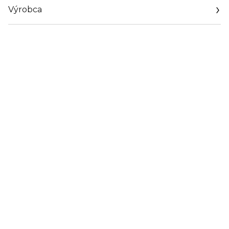
Výrobca
Email
sisley.czechrep@sisley.fr