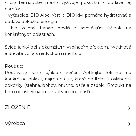
- bio bambucké maslo
vyživuje pokožku a dodáva jej
comfort
- výťažok z BIO Aloe Vera a BIO kivi
pomáha hydratovať a
dodáva pokožke energiu
- bio zelený banán posilňuje spevňujúci účinok na
konkrétnych oblastiach.
Svieži ľahký gél s okamžitým vypínacím efektom. Kvetinová
a drevitá vôňa s nádychom mentolu.
Použitie:
Používajte ráno a/alebo večer. Aplikujte lokálne na
konkrétne oblasti, najmä na tie, ktoré podliehajú oslabeniu
pokožky (stehná, bohov, brucho, paže a zadok). Produkt na
tieto oblasti vmasírujte zatvorenou päsťou.
ZLOŽENIE
Výrobca
Email