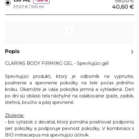
58,00 €
40,60 €
27,07 € / 100 ml
Popis
CLARINS BODY FIRMING GEL - Spevňujúci gél
Spevňujúci produkt, ktorý je odborník na vypnutie,
posilnenie a spevnenie pokožky na tele počas jedného
kroku. Okamžite je vaša pokožka jemná a vyhladená. Deň
po dni sú oblasti tela náchylné na oslabovanie (paže, zadok,
stehná, brucho a pás) spevnené.
Zloženie:
- bio výťažok z deväťsil, ktorý pomáha
posilňovať podpornú
sieť pokožky a podporuje pevnosť pokožky.
V kombinácii s
BIO mitracarpus má spevňujúci účinok.