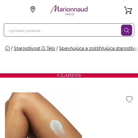
Starostlivosť O Telo
Spevňujúca a zoštihľujúca starostlivo