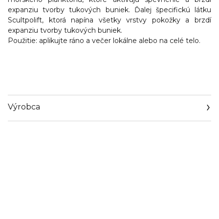
expanziu tvorby tukových buniek. Ďalej špecifickú látku
Scultpolift, ktorá napína všetky vrstvy pokožky a brzdí
expanziu tvorby tukových buniek.
Použitie:
aplikujte ráno a večer lokálne alebo na celé telo.
Výrobca
Email
https://www.thalgo.fr/