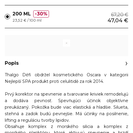
200 ML
30%
67,20 €
47,04 €
23,52 € / 100 ml
Popis
Thalgo Défi obdržel kosmetického Oscara v kategorii
Nejlepší SPA produkt proti celulitidě za rok 2014.
Prvý korektor na spevnenie a tvarovanie kriviek remodelujú
a dodáva pevnosť. Spevňujúci účinok objektívne
preukázaný. Pokožka bude viac elastická a hladšie. Silueta,
stehná a zadok budú pevnejšie. Má účinky na posilnenie,
lifting a reguláciu tvorby lipidov.
Obsahuje komplex z morského silicia a komplex z
morského planktónu, ktoré aktivujú spevnenie a brzdí