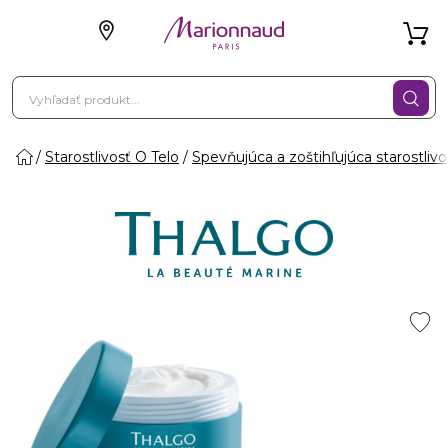
Starostlivosť O Telo
Spevňujúca a zoštihľujúca starostlivo