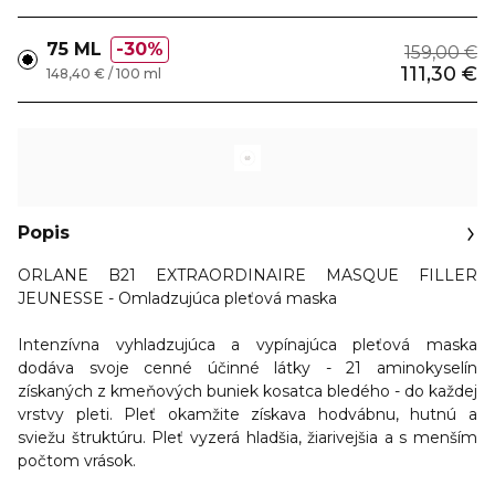
75 ML
30%
159,00 €
111,30 €
148,40 € / 100 ml
Popis
ORLANE B21 EXTRAORDINAIRE MASQUE FILLER
JEUNESSE - Omladzujúca pleťová maska
Intenzívna vyhladzujúca a vypínajúca pleťová maska
dodáva svoje cenné účinné látky - 21 aminokyselín
získaných z kmeňových buniek kosatca bledého - do každej
vrstvy pleti. Pleť okamžite získava hodvábnu, hutnú a
sviežu štruktúru. Pleť
vyzerá hladšia, žiarivejšia a s menším
počtom vrások.