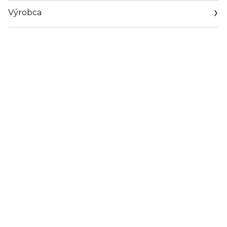
Výrobca
Email
https://www.orlane.com/