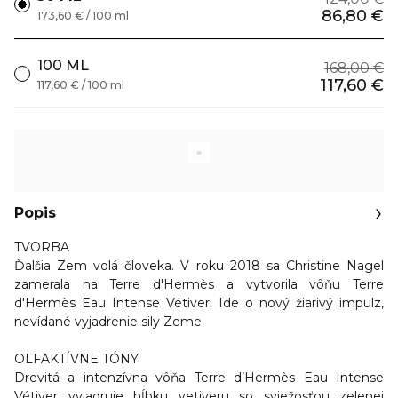
86,80 €
173,60 € / 100 ml
100 ML
168,00 €
117,60 €
117,60 € / 100 ml
Popis
TVORBA
Ďalšia Zem volá človeka. V roku 2018 sa Christine Nagel
zamerala na Terre d'Hermès a vytvorila vôňu Terre
d'Hermès Eau Intense Vétiver. Ide o nový žiarivý impulz,
nevídané vyjadrenie sily Zeme.
OLFAKTÍVNE TÓNY
Drevitá a intenzívna vôňa Terre d’Hermès Eau Intense
Vétiver vyjadruje hĺbku vetiveru so sviežosťou zelenej