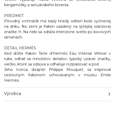
bergamotky a sečuánskeho korenia.
PREDMET
Pôvodný vrchnáčik má teplý hnedý odtieň kože vyčinenej
na slnku. Na zemi je flakón usadený na sýtejšej oranžovej
značke H. Na nebi sa odráža intenzívne svetlo po kovových
ramenách.
DETAIL HERMÈS
Keď držíte flakón Terre d’Hermès Eau Intense Vétiver v
ruke, odhalí sa množstvo detailov: typický uzáver značky,
viečko, ktoré sa odsúva a odhaľuje rozprašovač a pod.
Jeho tvorca, dizajnér Philippe Mouquet, sa inšpiroval
cestovným flakónom uchovávaným v múzeu Emile
Hermès.
Výrobca
Email
https://www.hermes.com/cz/en/contact-us/