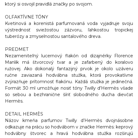
ktorý si osvojil pravidlá značky po svojom.
OLFAKTÍVNE TÓNY
Kvetinová a korenistá parfumovaná voda vyjadruje svoju
výstrednosť sviežosťou zázvoru, ľahkosťou tropickej
tuberózy a zmyselnosťou santalového dreva.
PREDMET
Nezameniteľný lucernový flakón od dizajnérky Florence
Manlik má štvorcový tvar a je zafarbený do koralovo
ružovej. Ako dokonalý fantazijný prvok je okolo uzáveru
ručne zaviazaná hodvábna stužka, ktorá provokatívne
zvýrazňuje prítomnosť flakónu. Každá stužka je jedinečná.
Formát 30 ml umožňuje nosiť tóny Twilly d’Hermès všade
so sebou a bezhranične šíriť slobodného ducha dievčat
Hermès.
DETAIL HERMÈS
Názov kmeňa parfumov Twilly d’Hermès dvojnásobne
odkazuje na prácu so hodvábom v značke Hermès: keprový
hodvábny štvorec a hravá hodvábna stužka rozširujú