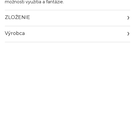
možnosti využitia a fantázie.
ZLOŽENIE
Výrobca
Email
https://www.hermes.com/cz/en/contact-us/