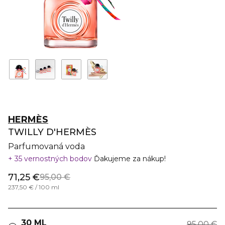
HERMÈS
TWILLY D'HERMÈS
Parfumovaná voda
35 vernostných bodov
Ďakujeme za nákup!
71,25 €
95,00 €
237,50 € / 100 ml
30 ML
95,00 €