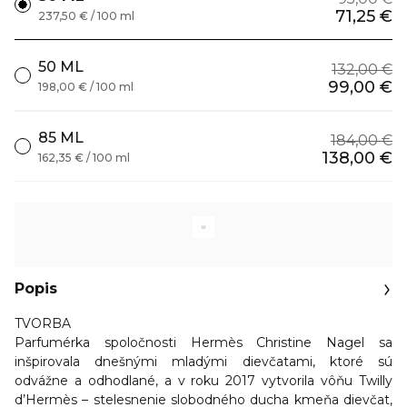
71,25 €
237,50 € / 100 ml
50 ML
132,00 €
99,00 €
198,00 € / 100 ml
85 ML
184,00 €
138,00 €
162,35 € / 100 ml
Popis
TVORBA
Parfumérka spoločnosti Hermès Christine Nagel sa
inšpirovala dnešnými mladými dievčatami, ktoré sú
odvážne a odhodlané, a v roku 2017 vytvorila vôňu Twilly
d’Hermès – stelesnenie slobodného ducha kmeňa dievčat,