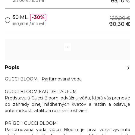
65,10 €
217,00 € / 100 ml
50 ML
30%
129,00 €
90,30 €
180,60 € / 100 ml
Popis
GUCCI BLOOM - Parfumovaná voda
GUCCI BLOOM EAU DE PARFUM
Predstavujú Gucci Bloom, odvážnu vôňu, ktorá vás prenesie
do záhrady plnej nádherných kvetov a rastlín a oslavuje
autentickosť, vitalitu a rozmanitosť žien.
PRÍBEH GUCCI BLOOM
Parfumovaná voda Gucci Bloom je prvá vôňa vyvinutá