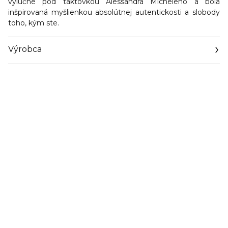
výlučne pod taktovkou Alessandra Micheleho a bola
inšpirovaná myšlienkou absolútnej autentickosti a slobody
toho, kým ste.
Výrobca
Email
https://coty.cotyconsumeraffairs.com/