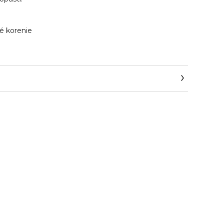
é korenie
eraffairs.com/