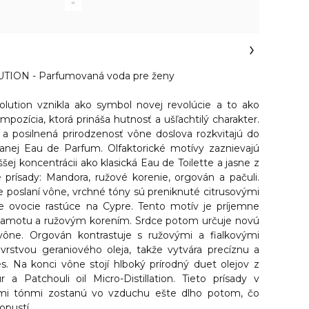
ION - Parfumovaná voda pre ženy
olution
vznikla ako symbol novej revolúcie a to ako
mpozícia, ktorá prináša hutnosť a ušľachtilý charakter.
a posilnená prirodzenosť vône doslova rozkvitajú do
vanej Eau de Parfum. Olfaktorické motívy zaznievajú
ššej koncentrácii ako klasická Eau de Toilette a jasne z
 prísady: Mandora, ružové korenie, orgován a pačuli.
e poslaní vône, vrchné tóny sú preniknuté citrusovými
e ovocie rastúce na Cypre. Tento motív je príjemne
gamotu a ružovým korením. Srdce potom určuje novú
vône. Orgován kontrastuje s ružovými a fialkovými
vrstvou geraniového oleja, takže vytvára precíznu a
. Na konci vône stojí hlboký prírodný duet olejov z
r a Patchouli oil Micro-Distillation. Tieto prísady v
mi tónmi zostanú vo vzduchu ešte dlho potom, čo
opustí.