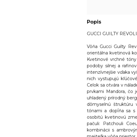
Popis
GUCCI GUILTY REVOLUT
Vôňa
Gucci Guilty Rev
orientálna kvetinová ko
Kvetinové vrchné tóny 
podoby silnej a rafino
intenzívnejšie vďaka vy
nich vystupujú kľúčové
Celok sa otvára v nálad
prvkami Mandora, čo j
uhladený prírodný ber
dômyselnú štruktúru 
tónami a dopĺňa sa s 
osobitú kvetinovú zmes
pačuli: Patchouli Coeu
kombinácii s ambrový
majiteľka vôňa priestor 