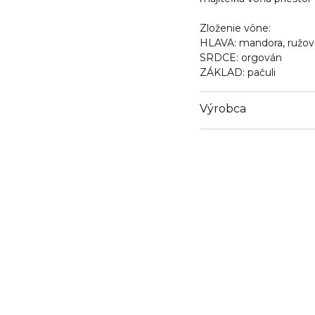
Zloženie vône:
HLAVA:
mandora, ružov
SRDCE:
orgován
ZÁKLAD:
pačuli
Výrobca
Email
https://coty.cotyconsum