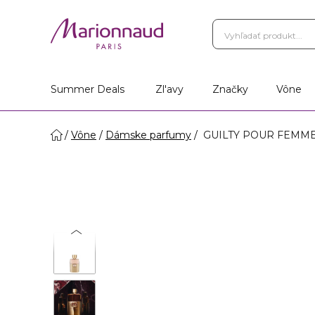
Summer Deals
Zl'avy
Značky
Vône
Vône
Dámske parfumy
GUILTY POUR FEMME -