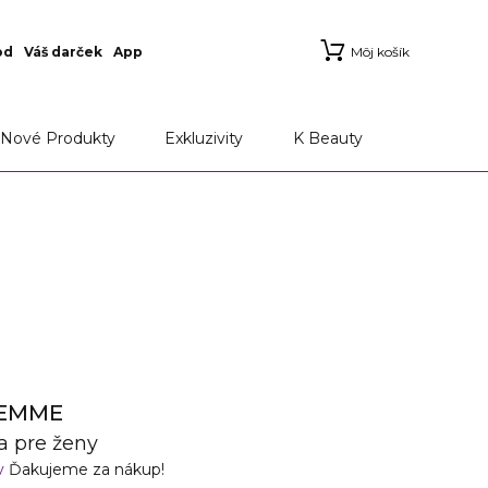
od
Váš darček
App
Môj košík
Nové Produkty
Exkluzivity
K Beauty
FEMME
 pre ženy
v
Ďakujeme za nákup!