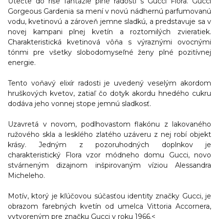
Utečte do ríše fantázie plné radosti s Gucci Flora. Gucci
Gorgeous Gardenia sa mení v novú nádhernú parfumovanú
vodu, kvetinovú a zároveň jemne sladkú, a predstavuje sa v
novej kampani plnej kvetín a roztomilých zvieratiek.
Charakteristická
kvetinová vôňa
s
výraznými ovocnými
tónmi
pre všetky slobodomyseľné ženy plné pozitívnej
energie.
Tento voňavý elixír radosti je uvedený veselým akordom
hruškových kvetov, zatiaľ čo dotyk akordu hnedého cukru
dodáva jeho vonnej stope jemnú sladkosť.
Uzavretá v novom, podlhovastom flakónu z lakovaného
ružového skla a lesklého zlatého uzáveru z nej robí objekt
krásy. Jedným z pozoruhodných doplnkov je
charakteristický Flora vzor módneho domu Gucci, novo
stvárneným dizajnom inšpirovaným víziou Alessandra
Micheleho.
Motív, ktorý je kľúčovou súčasťou identity značky Gucci, je
obrazom farebných kvetín od umelca Vittoria Accornera,
vytvoreným pre značku Gucci v roku 1966.<