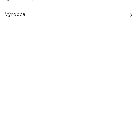
Výrobca
Email
https://coty.cotyconsumeraffairs.com/