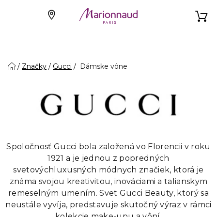
Značky
Gucci
Dámske vône
Spoločnosť Gucci bola založená vo Florencii v roku
1921 a je jednou z popredných
svetovýchluxusných módnych značiek, ktorá je
známa svojou kreativitou, inováciami a talianskym
remeselným umením. Svet Gucci Beauty, ktorý sa
neustále vyvíja, predstavuje skutočný výraz v rámci
kolekcie make-upu a vôní.