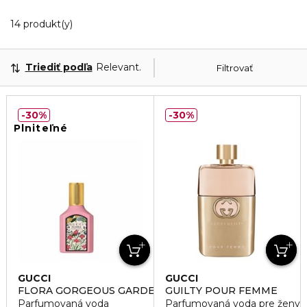
14 Zobrazené produkty
14 produkt(y)
Triediť podľa
Relevantnosť
Filtrovať
30%
30%
Plniteľné
GUCCI
GUCCI
FLORA GORGEOUS GARDENIA
GUILTY POUR FEMME
Parfumovaná voda
Parfumovaná voda pre ženy