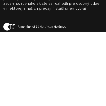
zadarmo, rovnako ak ste sa rozhodli pre osobný odber
v niektorej z našich predajní, stačí si len vybrať!