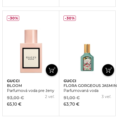
30%
30%
GUCCI
GUCCI
BLOOM
FLORA GORGEOUS JASMIN
Parfumová voda pre ženy
Parfumovaná voda
2 veľ.
3 veľ.
93,00 €
91,00 €
65,10 €
63,70 €