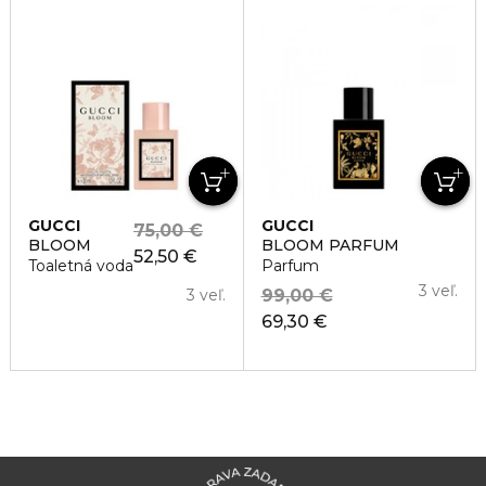
GUCCI
GUCCI
75,00 €
BLOOM
BLOOM PARFUM
52,50 €
Toaletná voda
Parfum
3 veľ.
3 veľ.
99,00 €
69,30 €