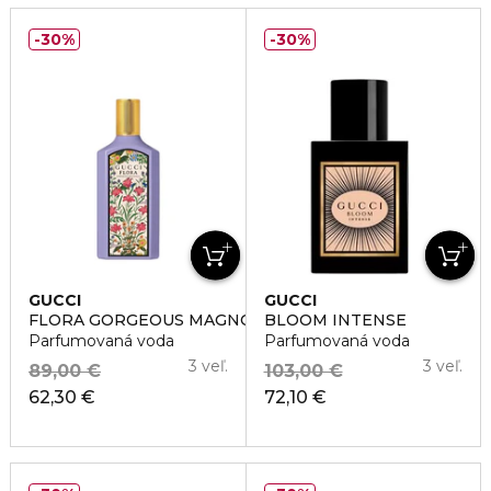
30%
30%
GUCCI
GUCCI
FLORA GORGEOUS MAGNOLIA
BLOOM INTENSE
Parfumovaná voda
Parfumovaná voda
3 veľ.
3 veľ.
89,00 €
103,00 €
62,30 €
72,10 €