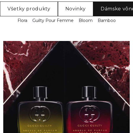
Všetky produkty
Novinky
Dámske vôn
Flora
Guilty Pour Femme
Bloom
Bamboo