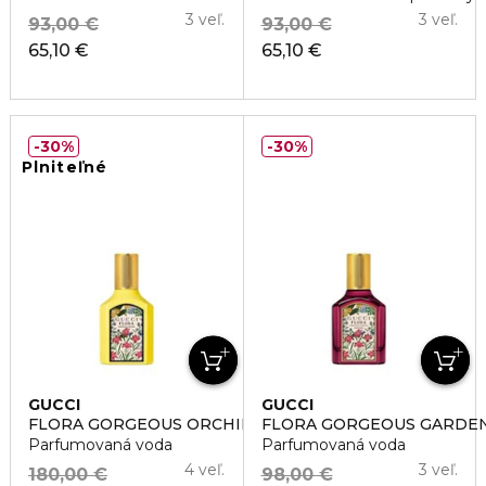
3 veľ.
3 veľ.
93,00 €
93,00 €
65,10 €
65,10 €
30%
30%
Plniteľné
GUCCI
GUCCI
FLORA GORGEOUS ORCHID
FLORA GORGEOUS GARDEN
Parfumovaná voda
Parfumovaná voda
4 veľ.
3 veľ.
180,00 €
98,00 €