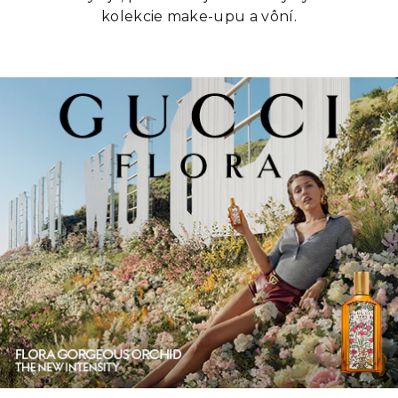
kolekcie make-upu a vôní.