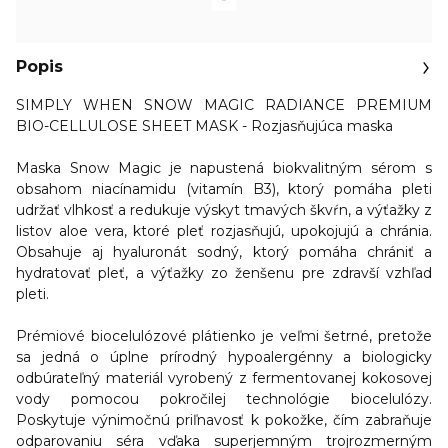
Popis
SIMPLY WHEN SNOW MAGIC RADIANCE PREMIUM
BIO-CELLULOSE SHEET MASK - Rozjasňujúca maska
Maska Snow Magic je napustená biokvalitným sérom s
obsahom niacínamidu (vitamín B3), ktorý
pomáha pleti
udržať vlhkosť a redukuje výskyt tmavých škvŕn
, a výťažky z
listov aloe vera, ktoré pleť rozjasňujú, upokojujú a chránia.
Obsahuje aj hyaluronát sodný, ktorý pomáha chrániť a
hydratovať pleť, a výťažky zo ženšenu pre zdravší vzhľad
pleti.
Prémiové biocelulózové plátienko je veľmi šetrné, pretože
sa jedná o úplne prírodný hypoalergénny a biologicky
odbúrateľný materiál vyrobený z fermentovanej kokosovej
vody pomocou pokročilej technológie biocelulózy.
Poskytuje výnimočnú priľnavosť k pokožke, čím zabraňuje
odparovaniu séra vďaka superjemným trojrozmerným