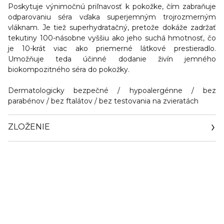
Poskytuje výnimočnú priľnavosť k pokožke, čím zabraňuje
odparovaniu séra vďaka superjemným trojrozmerným
vláknam. Je tiež superhydratačný, pretože dokáže zadržať
tekutiny 100-násobne vyššiu ako jeho suchá hmotnosť, čo
je 10-krát viac ako priemerné látkové prestieradlo.
Umožňuje teda účinné dodanie živín jemného
biokompozitného séra do pokožky.
Dermatologicky bezpečné / hypoalergénne / bez
parabénov / bez ftalátov / bez testovania na zvieratách
ZLOŽENIE