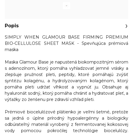
Popis
SIMPLY WHEN GLAMOUR BASE FIRMING PREMIUM
BIO-CELLULOSE SHEET MASK - Spevňujúca prémiová
maska
Maska Glamour Base je napustená biokompozitným sérom
s adenozínom, ktorý
pomáha vyhladzovať jemné vrásky a
zlepšuje pružnosť pleti
, peptidy, ktoré pomáhajú zvýšiť
syntézu kolagénu, a hydrolyzovaným kolagénom, ktorý
pomáha pleti udržať vlhkosť a vypnúť ju.
Obsahuje aj
hyaluronát sodný, ktorý pomáha chrániť a hydratovať pleť, a
výťažky zo ženšenu pre zdravší vzhľad pleti.
Prémiové biocelulózové plátienko je veľmi šetrné, pretože
sa jedná o úplne prírodný hypoalergénny a biologicky
odbúrateľný materiál vyrobený z fermentovanej kokosovej
vody pomocou pokročilej technológie biocelulózy.