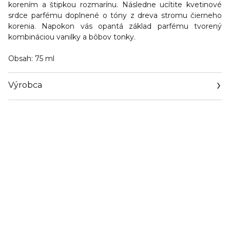
korením a
štipkou rozmarínu
. Následne ucítite kvetinové
srdce parfému doplnené o
tóny z dreva stromu čierneho
korenia
. Napokon vás opantá základ parfému tvorený
kombináciou
vanilky a bôbov tonky
.
Obsah
: 75 ml
Výrobca
Email
privacy@euroitalia.it