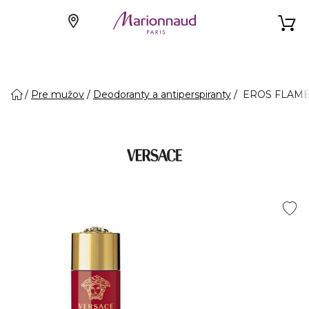
Pre mužov
Deodoranty a antiperspiranty
EROS FLAME 