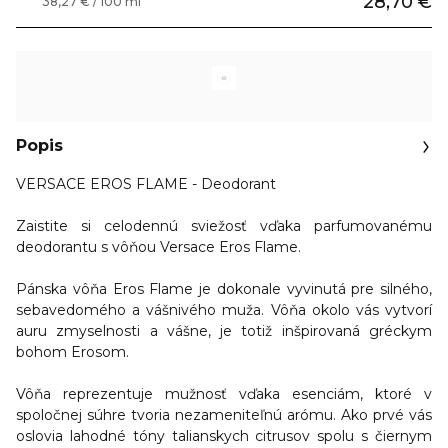
28,70 €
38,27 € / 100 ml
Popis
VERSACE EROS FLAME - Deodorant
Zaistite si celodennú sviežosť vďaka parfumovanému
deodorantu s vôňou Versace Eros Flame.
Pánska vôňa
Eros Flame
je dokonale vyvinutá pre silného,
sebavedomého a vášnivého muža. Vôňa okolo vás vytvorí
auru zmyselnosti a vášne
, je totiž inšpirovaná gréckym
bohom Erosom.
Vôňa reprezentuje mužnosť vďaka esenciám, ktoré v
spoločnej súhre tvoria nezameniteľnú arómu. Ako prvé vás
oslovia lahodné
tóny talianskych citrusov
spolu s čiernym