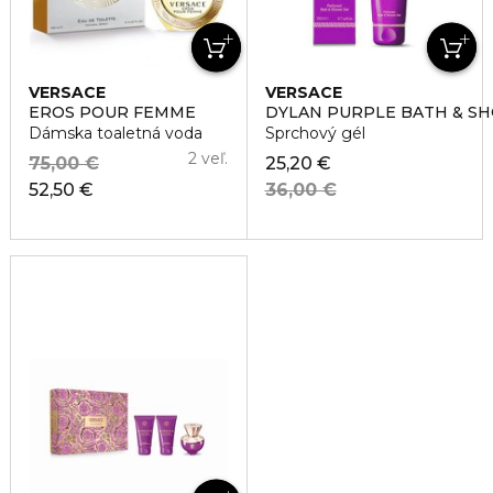
VERSACE
VERSACE
EROS POUR FEMME
DYLAN PURPLE BATH & S
Dámska toaletná voda
Sprchový gél
2 veľ.
75,00 €
25,20 €
52,50 €
36,00 €