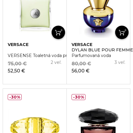
VERSACE
VERSACE
DYLAN BLUE POUR FEMME
VERSENSE Toaletná voda pre ženy
Parfumovaná voda
2 veľ.
3 veľ.
75,00 €
80,00 €
52,50 €
56,00 €
30%
30%