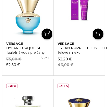
VERSACE
VERSACE
DYLAN TURQUOISE
DYLAN PURPLE BODY LOT
Toaletná voda pre ženy
Telové mlieko
3 veľ.
75,00 €
32,20 €
52,50 €
46,00 €
30%
30%