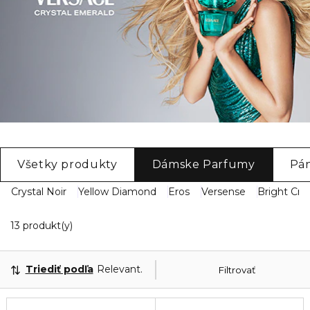
Všetky produkty
Dámske Parfumy
Pá
Crystal Noir
Yellow Diamond
Eros
Versense
Bright Crys
13 Zobrazené produkty
13 produkt(y)
Triediť podľa
Relevantnosť
Filtrovať