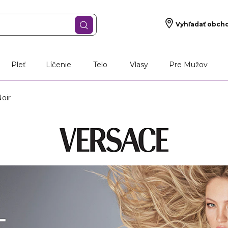
Vyhľadať obch
Pleť
Líčenie
Telo
Vlasy
Pre Mužov
oir