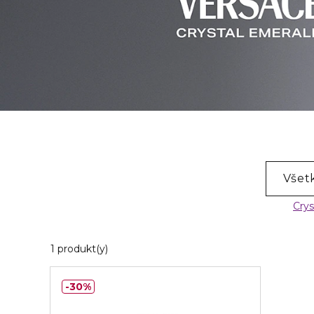
Všet
Crys
1 Zobrazené produkty
1 produkt(y)
30%