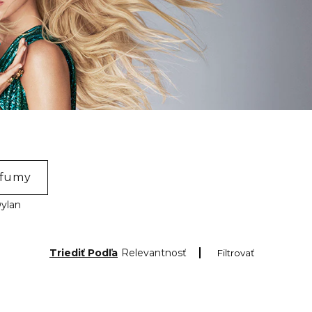
rfumy
ylan
Triediť Podľa
Relevantnosť
Filtrovať