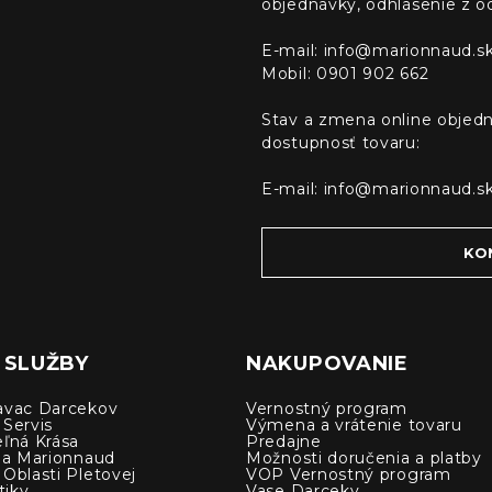
objednávky, odhlásenie z o
E-mail:
info@marionnaud.s
Mobil: 0901 902 662
Stav a zmena online objedn
dostupnosť tovaru:
E-mail:
info@marionnaud.s
KO
 SLUŽBY
NAKUPOVANIE
avac Darcekov
Vernostný program
 Servis
Výmena a vrátenie tovaru
eľná Krása
Predajne
cia Marionnaud
Možnosti doručenia a platby
Oblasti Pletovej
VOP Vernostný program
iky
Vase Darceky