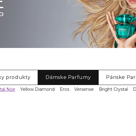
ky produkty
Dámske Parfumy
Pánske Pa
tal Noir
Yellow Diamond
Eros
Versense
Bright Crystal
D