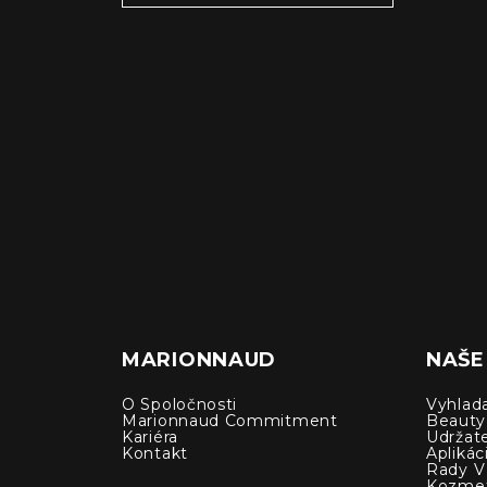
MARIONNAUD
NAŠE
O Spoločnosti
Vyhlad
Marionnaud Commitment
Beauty
Kariéra
Udržat
Kontakt
Apliká
Rady V 
Kozmet