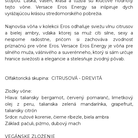
stopou. Láska, vášeň, krása a túžba sú kľúčové hodnoty
tejto vône. Versace Eros Energy sa inšpiruje dych
vyrážajúcou krásou stredomorského pobrežia.
Najnovšia vôňa v kolekcii Eros odhaľuje sviežu vlnu citrusov
a bielej ambry, vďaka ktorej sa muž cíti silne, sexy a
nesporne radostne, pričom si zachováva zvodnosť
príznačnú pre vône Eros. Versace Eros Energy je vôňa pre
silného muža, vášnivého a suverénneho, ktorý si sám určuje
hranice sviežosti a elegancie a stelesňuje zvodný pôvab.
Olfaktorická skupina:
CITRUSOVÁ - DREVITÁ
Zložky vône:
Hlava:
taliansky bergamot, červený pomaranč, limetkový
olej z peru, talianska zelená mandarínka, grapefruit,
taliansky citrón
Srdce:
ružové korenie, čierne ríbezle, biela ambra
Základ:
pačuli, pižmo, dubový mach
VEGÁNSKE ZLOŽENIE