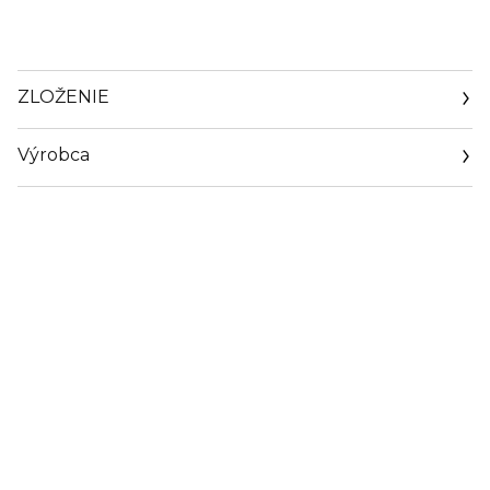
ZLOŽENIE
Výrobca
Email
privacy@euroitalia.it