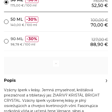
75,00 €
52,50 €
175,00 € / 100 ml
50 ML
30%
100,00 €
70,00 €
140,00 € / 100 ml
90 ML
30%
127,00 €
88,90 €
98,78 € / 100 ml
Popis
Vzácny šperk v krásy. Jemná zmyselnosť, krištálová
priezračnosť a trblietavý jas: ŽIARIVÝ KRIŠTÁL BRIGHT
CRYSTAL. Vzácny šperk vycibrenej krásy je plný
osviežujúcich a chvejivo kvetinových vôní. Fascinujúca
rozkošná vôňa je určená žene Versace, silnej a