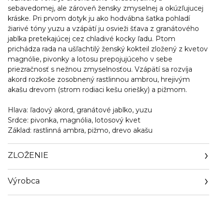
sebavedomej, ale zároveň žensky zmyselnej a okúzľujucej
kráske. Pri prvom dotyk ju ako hodvábna šatka pohladí
žiarivé tóny yuzu a vzápätí ju osvieži šťava z granátového
jablka pretekajúcej cez chladivé kocky ľadu. Ptom
prichádza rada na ušľachtilý ženský kokteil zložený z kvetov
magnólie, pivonky a lotosu prepojujúceho v sebe
priezračnosť s nežnou zmyselnosťou. Vzápätí sa rozvíja
akord rozkoše zosobnený rastlinnou ambrou, hrejivým
akašu drevom (strom rodiaci kešu oriešky) a pižmom.
Hlava:
ľadový akord, granátové jablko, yuzu
Srdce:
pivonka, magnólia, lotosový kvet
Základ:
rastlinná ambra, pižmo, drevo akašu
ZLOŽENIE
Výrobca
Email
privacy@euroitalia.it