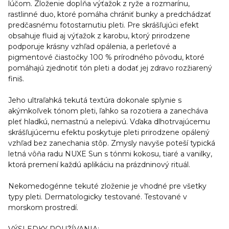
lúčom. Zloženie dopĺňa výťažok z ryže a rozmarínu,
rastlinné duo, ktoré pomáha chrániť bunky a predchádzať
predčasnému fotostarnutiu pleti. Pre skrášľujúci efekt
obsahuje fluid aj výťažok z karobu, ktorý prirodzene
podporuje krásny vzhľad opálenia, a perleťové a
pigmentové čiastočky 100 % prírodného pôvodu, ktoré
pomáhajú zjednotiť tón pleti a dodať jej zdravo rozžiarený
finiš.
Jeho ultraľahká tekutá textúra dokonale splynie s
akýmkoľvek tónom pleti, ľahko sa rozotiera a zanecháva
pleť hladkú, nemastnú a nelepivú. Vďaka dlhotrvajúcemu
skrášľujúcemu efektu poskytuje pleti prirodzene opálený
vzhľad bez zanechania stôp. Zmysly navyše poteší typická
letná vôňa radu NUXE Sun s tónmi kokosu, tiaré a vanilky,
ktorá premení každú aplikáciu na prázdninový rituál.
Nekomedogénne tekuté zloženie je vhodné pre všetky
typy pleti. Dermatologicky testované. Testované v
morskom prostredí.