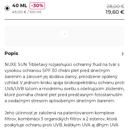
40 ML
30%
28,00 €
19,60 €
49,00 € / 100 ml
Popis
NUXE SUN Trblietavý rozjasňujúci ochranný fluid na tvár s
vysokou ochranou SPF 30 chráni pleť pred slnečným
žiarením a zároveň jej dodáva žiarivý, prirodzene opálený
vzhľad. V jednom kroku spája širokospektrálnu ochranu proti
UVA/UVB lúčom a modrému svetlu s ošetrujúcim zložením,
ktoré pomáha chrániť pleť pred predčasným fotostarnutím
a oxidačným stresom spôsobeným slnečným žiarením.
Jeho účinnosť je založená na patentovanom komplexe
filtrov, kombinácii 3 organických filtrov a 2 esterov, ktorá
poskytuje ochranu proti UVB, krátkym UVA aj dlhým UVA