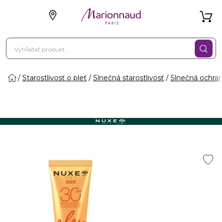
Starostlivosť o pleť
Slnečná starostlivosť
Slnečná ochra