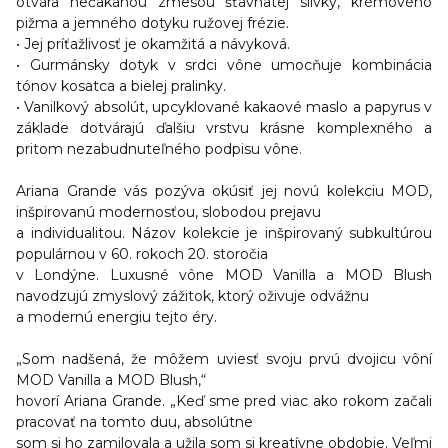
otvára nečakanou zmesou šťavnatej slivky, krémového
pižma a jemného dotyku ružovej frézie.
• Jej príťažlivosť je okamžitá a návyková.
• Gurmánsky dotyk v srdci vône umocňuje kombinácia
tónov kosatca a bielej pralinky.
• Vanilkový absolút, upcyklované kakaové maslo a papyrus v
základe dotvárajú ďalšiu vrstvu krásne komplexného a
pritom nezabudnuteľného podpisu vône.
Ariana Grande vás pozýva okúsiť jej novú
kolekciu MOD
,
inšpirovanú modernosťou, slobodou prejavu
a individualitou. Názov kolekcie je inšpirovaný subkultúrou
populárnou v 60. rokoch 20. storočia
v Londýne. Luxusné vône MOD Vanilla a MOD Blush
navodzujú zmyslový zážitok, ktorý oživuje odvážnu
a modernú energiu tejto éry.
„Som nadšená, že môžem uviesť svoju prvú dvojicu vôní
MOD Vanilla a MOD Blush,“
hovorí Ariana Grande. „Keď sme pred viac ako rokom začali
pracovať na tomto duu, absolútne
som si ho zamilovala a užila som si kreatívne obdobie. Veľmi