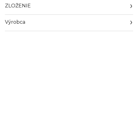
ZLOŽENIE
Výrobca
Email
simko.miroslav@glamour-co.sk