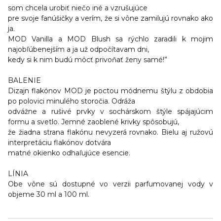
som chcela urobiť niečo iné a vzrušujúce
pre svoje fanúšičky a verím, že si vône zamilujú rovnako ako
ja.
MOD Vanilla a MOD Blush sa rýchlo zaradili k mojim
najobľúbenejším a ja už odpočítavam dni,
kedy si k nim budú môcť privoňať ženy samé!”
BALENIE
Dizajn flakónov MOD je poctou módnemu štýlu z obdobia
po polovici minulého storočia. Odráža
odvážne a rušivé prvky v sochárskom štýle spájajúcim
formu a svetlo. Jemné zaoblené krivky spôsobujú,
že žiadna strana flakónu nevyzerá rovnako. Bielu aj ružovú
interpretáciu flakónov dotvára
matné okienko odhaľujúce esencie.
LÍNIA
Obe vône sú dostupné vo verzii parfumovanej vody v
objeme 30 ml a 100 ml.