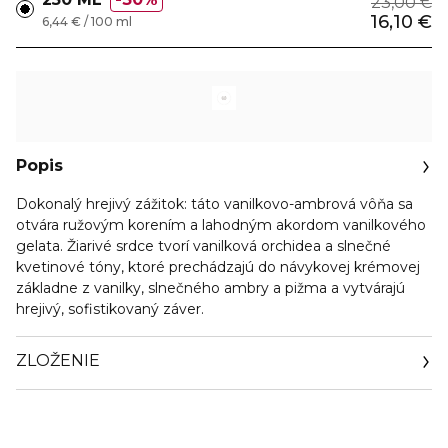
23,00 €
16,10 €
6,44 € / 100 ml
Popis
Dokonalý hrejivý zážitok: táto vanilkovo-ambrová vôňa sa
otvára ružovým korením a lahodným akordom vanilkového
gelata. Žiarivé srdce tvorí vanilková orchidea a slnečné
kvetinové tóny, ktoré prechádzajú do návykovej krémovej
základne z vanilky, slnečného ambry a pižma a vytvárajú
hrejivý, sofistikovaný záver.
ZLOŽENIE