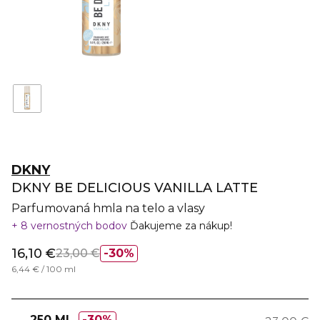
DKNY
DKNY BE DELICIOUS VANILLA LATTE
Parfumovaná hmla na telo a vlasy
8 vernostných bodov
Ďakujeme za nákup!
16,10 €
23,00 €
30%
6,44 € / 100 ml
250 ML
30%