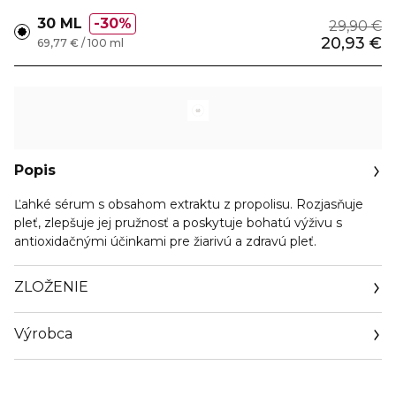
30 ML
30%
29,90 €
20,93 €
69,77 € / 100 ml
Popis
Ľahké sérum s obsahom extraktu z propolisu. Rozjasňuje
pleť, zlepšuje jej pružnosť a poskytuje bohatú výživu s
antioxidačnými účinkami pre žiarivú a zdravú pleť.
ZLOŽENIE
Výrobca
Email
info@biorius.com