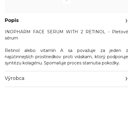
Popis
INOPHARM FACE SERUM WITH 2 RETINOL - Pleťové
sérum
Retinol alebo vitamín A sa považuje za jeden z
najúčinnejších prostriedkov proti vráskam, ktorý podporuje
syntézu kolagénu. Spomaľuje proces starnutia pokožky.
Výrobca
Email
https://rubella.eu/en/contacts/