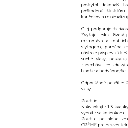
poskytol dokonalý l
poškodenú štruktúru v
končekov a minimalizuje
Olej podporuje žiarivo
Zvyšuje lesk a živosť
rozmotáva a robí ich
stylingom, pomáha ch
nástroje prispievajú k 
suché vlasy, poskytu
zanecháva ich zdravý 
hladšie a hodvábnejšie.
Odporúčané použitie: P
vlasy.
Použitie:
Nakvapkajte 1-3 kvapky
vyhnite sa korienkom.
Použite po alebo 
CRÈME pre neuveriteľn