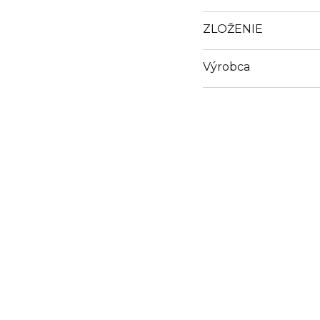
ZLOŽENIE
Výrobca
Email
sales@revoxb77.com