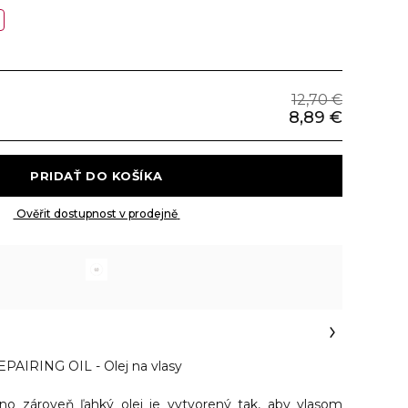
12,70 €
8,89 €
 PRIDAŤ DO KOŠÍKA 
 Ověřit dostupnost v prodejně 
IRING OIL - Olej na vlasy
no zároveň ľahký olej je vytvorený tak, aby vlasom