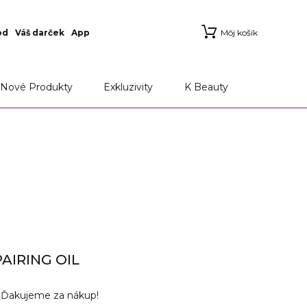
od
Váš darček
App
Môj košík
Nové Produkty
Exkluzivity
K Beauty
AIRING OIL
v
Ďakujeme za nákup!