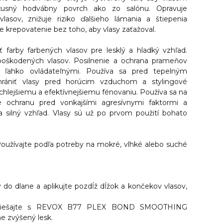
uxusný hodvábny povrch ako zo salónu. Opravuje
lasov, znižuje riziko ďalšieho lámania a štiepenia
 krepovatenie bez toho, aby vlasy zaťažoval.
sť farby farbených vlasov pre lesklý a hladký vzhľad.
 poškodených vlasov. Posilnenie a ochrana prameňov
 ľahko ovládateľnými. Používa sa pred tepelným
rániť vlasy pred horúcim vzduchom a stylingové
rýchlejšiemu a efektívnejšiemu fénovaniu. Používa sa na
je ochranu pred vonkajšími agresívnymi faktormi a
a silný vzhľad. Vlasy sú už po prvom použití bohato
oužívajte podľa potreby na mokré, vlhké alebo suché
 do dlane a aplikujte pozdĺž dĺžok a končekov vlasov,
zmiešajte s REVOX B77 PLEX BOND SMOOTHING
e zvýšený lesk.