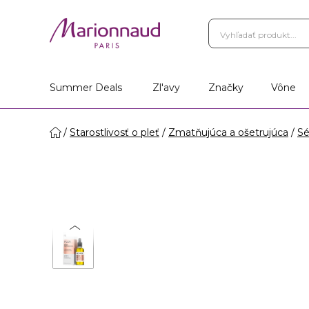
Summer Deals
Zl'avy
Značky
Vône
Starostlivosť o pleť
Zmatňujúca a ošetrujúca
Sé